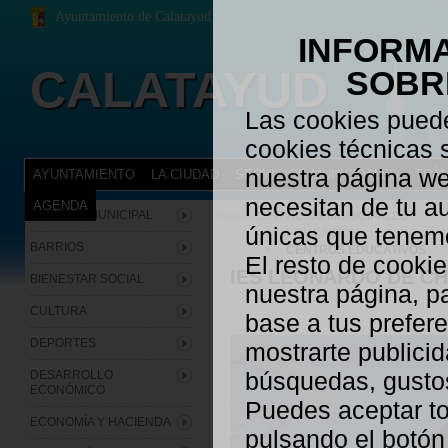
Ayuntamiento de Calatayud
INFORMA
CALATAYUD
SOBR
Las cookies puede
cookies técnicas 
nuestra página we
AYUNTAMIENTO
LA CIUDAD
SERVICIOS MUNICIPALES
TRÁM
necesitan de tu au
AGENDA
ARCHIVO MUNICIPAL
SERVICIOS MUNICIPALES
Estás en:
únicas que tenemo
>
EDUCACIÓN
BARRIOS
>
CENTROS EDUCATIVOS
13.12.2012
El resto de cookie
IES LEONARDO DE C
BIENESTAR SOCIAL
nuestra página, p
CULTURA
base a tus prefer
DEPORTES
mostrarte publicid
búsquedas, gustos
DESARROLLO
ECONÓMICO
Puedes aceptar t
ECONOMÍA Y HACIENDA
pulsando el botó