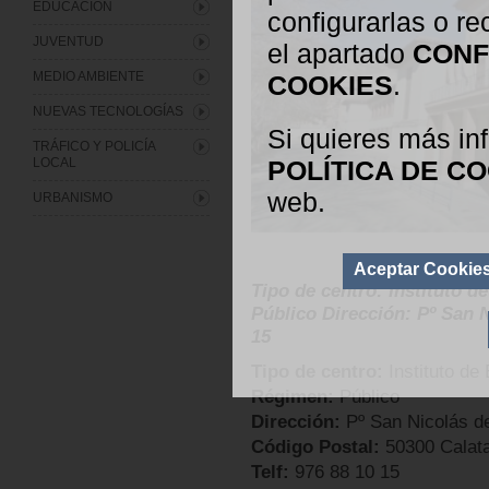
EDUCACIÓN
configurarlas o r
JUVENTUD
el apartado
CONF
MEDIO AMBIENTE
COOKIES
.
NUEVAS TECNOLOGÍAS
Si quieres más in
TRÁFICO Y POLICÍA
LOCAL
POLÍTICA DE C
web.
URBANISMO
Aceptar Cookie
Tipo de centro: Instituto 
Público Dirección: Pº San N
15
Tipo de centro:
Instituto d
Régimen:
Público
Dirección:
Pº San Nicolás de
Código Postal:
50300 Calat
Telf:
976 88 10 15