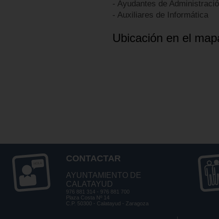
- Ayudantes de Administraci
- Auxiliares de Informática
Ubicación en el map
CONTACTAR
AYUNTAMIENTO DE
CALATAYUD
976 881 314 - 976 881 700
Plaza Costa Nº 14
C.P. 50300 - Calatayud - Zaragoza