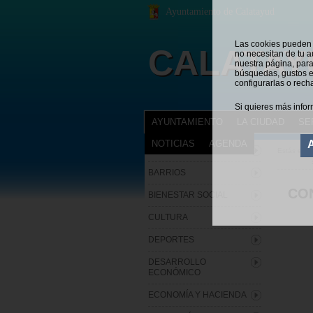
Ayuntamiento de Calatayud
Las cookies pueden s
CALATAY
no necesitan de tu a
nuestra página, para
búsquedas, gustos e
configurarlas o rech
Si quieres más infor
AYUNTAMIENTO
LA CIUDAD
SE
NOTICIAS
AGENDA
ARCHIVO MUNICIPAL
Estás en:
BARRIOS
CO
BIENESTAR SOCIAL
CULTURA
DEPORTES
DESARROLLO
ECONÓMICO
ECONOMÍA Y HACIENDA