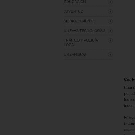
EDUCACIÓN
JUVENTUD
MEDIO AMBIENTE
NUEVAS TECNOLOGÍAS
TRÁFICO Y POLICÍA
LOCAL
URBANISMO
Contr
Cuand
perju
los s
insect
El Ayu
trata
apari