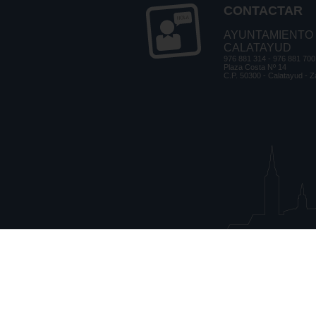
CONTACTAR
AYUNTAMIENTO
CALATAYUD
976 881 314 - 976 881 700
Plaza Costa Nº 14
C.P. 50300 - Calatayud - 