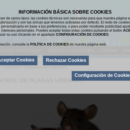
INFORMACIÓN BÁSICA SOBRE COOKIES
er de varios tipos: las cookies técnicas son necesarias para que nuestra página 
UD
utorización y son las únicas que tenemos activadas por defecto. El resto de cookie
 personalizarla en base a tus preferencias, o para poder mostrarte publicidad ajus
 intereses personales. Puedes aceptar todas estas cookies pulsando el botón
AC
azar su uso clicando en el apartado
CONFIGURACIÓN DE COOKIES
.
mación, consulta la
POLÍTICA DE COOKIES
de nuestra página web.
RVICIOS MUNICIPALES
TRÁMITES Y GESTIONES
TURISMO
PAR
Aceptar Cookies
Rechazar Cookies
SERVICIOS MUNICIPALES
>
MEDIO AMBIENTE
>
CONTROL Y TENENCIA DE ANIMALES
CONTROL Y TENENCIA D
Configuración de Cookie
NTROL DE PLAGAS URBANAS