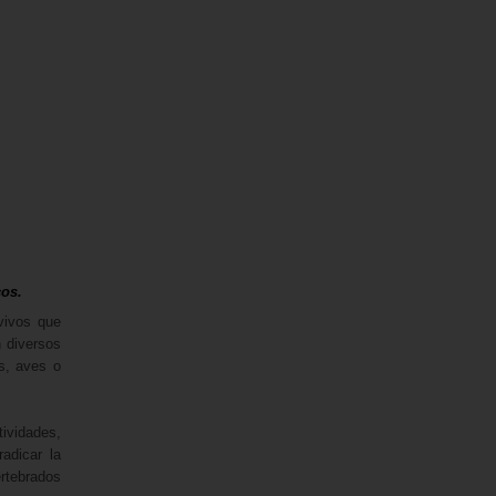
cos.
vivos que
 diversos
s, aves o
tividades,
adicar la
ertebrados