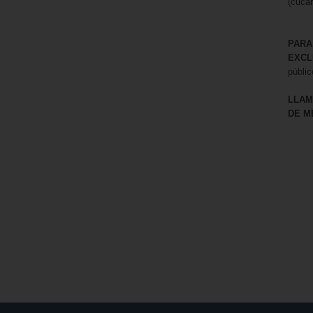
(cucar
PAR
EXCL
públic
LLAM
DE M