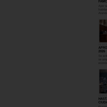
FAMC
Ayer s
habita
Arand
09.10.
APRO
2026
Se act
se amp
econó
23.09.
HAST
CIUD