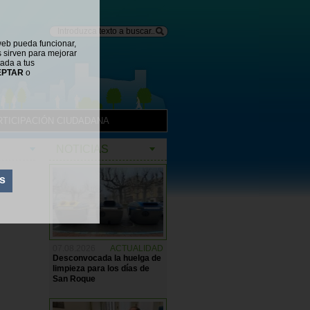
web pueda funcionar,
s sirven para mejorar
tada a tus
EPTAR
o
RTICIPACIÓN CIUDADANA
NOTICIAS
s
07.08.2026
ACTUALIDAD
Desconvocada la huelga de
limpieza para los días de
San Roque