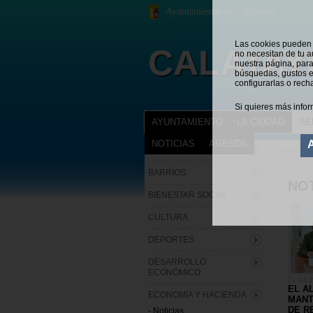
Ayuntamiento de Calatayud
Las cookies pueden s
CALATAY
no necesitan de tu a
nuestra página, para
búsquedas, gustos e
configurarlas o rech
Si quieres más infor
AYUNTAMIENTO
LA CIUDAD
SE
NOTICIAS
AGENDA
ARCHIVO MUNICIPAL
Estás en:
BARRIOS
NOT
BIENESTAR SOCIAL
CULTURA
DEPORTES
DESARROLLO
ECONÓMICO
21.04.
EL A
ECONOMÍA Y HACIENDA
MANT
DE R
- Noticias