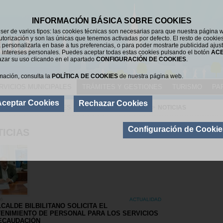
INFORMACIÓN BÁSICA SOBRE COOKIES
er de varios tipos: las cookies técnicas son necesarias para que nuestra página 
UD
utorización y son las únicas que tenemos activadas por defecto. El resto de cookie
 personalizarla en base a tus preferencias, o para poder mostrarte publicidad ajus
 intereses personales. Puedes aceptar todas estas cookies pulsando el botón
AC
azar su uso clicando en el apartado
CONFIGURACIÓN DE COOKIES
.
mación, consulta la
POLÍTICA DE COOKIES
de nuestra página web.
RVICIOS MUNICIPALES
TRÁMITES Y GESTIONES
TURISMO
PA
Aceptar Cookies
Rechazar Cookies
SERVICIOS MUNICIPALES
>
ECONOMÍA Y HACIENDA
>
NOTICIAS
Configuración de Cookie
ICIAS
26
ACTUALIDAD
LCALDE BILBILITANO SOLICITA EL
ENIMIENTO DE PERSONAL PARA LOS SERVICIOS
ECAUDACIÓN