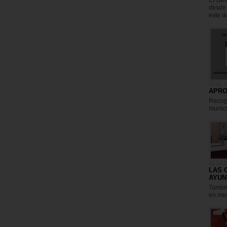
El can
desde 
este d
07.01.
APRO
Recoge
munici
30.12.
LAS 
AYUN
Tambié
en me