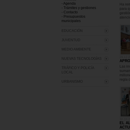
- Agenda
Ha rem
- Trámites y gestiones
para q
- Contacto
gestió
- Presupuestos
atenci
municipales
EDUCACIÓN
JUVENTUD
MEDIO AMBIENTE
29.12.
NUEVAS TECNOLOGÍAS
APRO
Las in
TRÁFICO Y POLICÍA
suman 
LOCAL
millon
regla 
URBANISMO
30.10.
EL A
ACTU