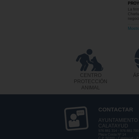
PRO
La fir
Charlu
negocio
Mostr
CENTRO
ÁR
PROTECCIÓN
ANIMAL
CONTACTAR
AYUNTAMIENTO
CALATAYUD
976 881 314 - 976 881 700
Plaza Costa Nº 14
C.P. 50300 - Calatayud - 