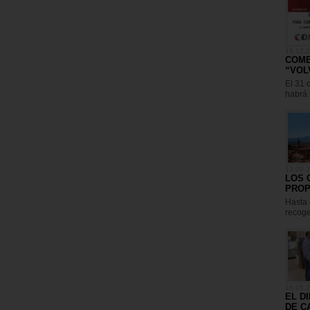
18.12.
COME
“VOL
El 31 
habrá 
13.09.
LOS 
PROP
Hasta 
recogen
16.05.
EL D
DE C