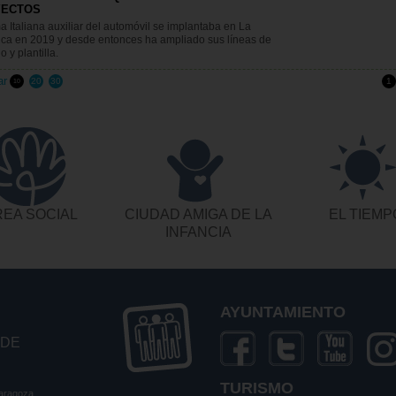
YECTOS
ma Italiana auxiliar del automóvil se implantaba en La
ca en 2019 y desde entonces ha ampliado sus líneas de
 y plantilla.
ar
20
30
1
10
EA SOCIAL
CIUDAD AMIGA DE LA
EL TIEMP
INFANCIA
AYUNTAMIENTO
 DE
TURISMO
Zaragoza