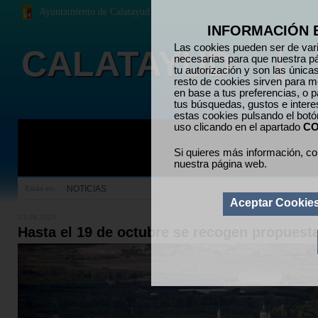
Ayuntamiento de Calatayud
INFORMACIÓN 
Las cookies pueden ser de vari
CALATAYUD
necesarias para que nuestra p
tu autorización y son las únic
resto de cookies sirven para me
en base a tus preferencias, o p
tus búsquedas, gustos e inter
estas cookies pulsando el bot
uso clicando en el apartado
CO
Si quieres más información, co
nuestra página web.
NOTICIAS
Estás en:
Aceptar Cookie
23.09.2025
Hasta el 19 de octubre se recogen propuest