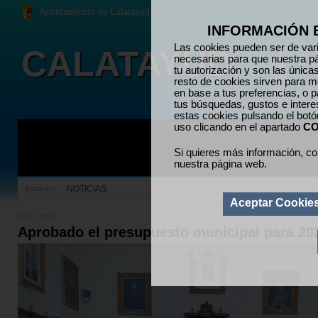
Ayuntamiento de Calatayud
INFORMACIÓN 
Las cookies pueden ser de vari
CALATAYUD
necesarias para que nuestra p
tu autorización y son las únic
resto de cookies sirven para me
en base a tus preferencias, o p
tus búsquedas, gustos e inter
estas cookies pulsando el bot
uso clicando en el apartado
CO
Si quieres más información, co
nuestra página web.
NOTICIAS
Estás en:
Aceptar Cookie
29.12.2025
Aprobado el presupuesto municipal para 20