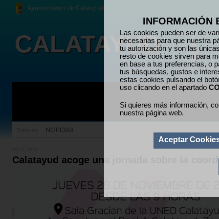
Ayuntamiento de Calatayud
INFORMACIÓN 
Las cookies pueden ser de vari
CALATAYUD
necesarias para que nuestra p
tu autorización y son las únic
resto de cookies sirven para me
en base a tus preferencias, o p
tus búsquedas, gustos e inter
estas cookies pulsando el bot
uso clicando en el apartado
CO
Si quieres más información, co
nuestra página web.
NOTICIAS
Estás en:
Aceptar Cookie
26.11.2024
Calatayud acoge una jornada sobre la coordi