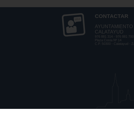
CONTACTAR
AYUNTAMIENTO
CALATAYUD
976 881 314 - 976 881 700
Plaza Costa Nº 14
C.P. 50300 - Calatayud - 