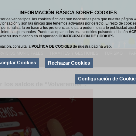
INFORMACIÓN BÁSICA SOBRE COOKIES
er de varios tipos: las cookies técnicas son necesarias para que nuestra página 
UD
utorización y son las únicas que tenemos activadas por defecto. El resto de cookie
 personalizarla en base a tus preferencias, o para poder mostrarte publicidad ajus
 intereses personales. Puedes aceptar todas estas cookies pulsando el botón
AC
azar su uso clicando en el apartado
CONFIGURACIÓN DE COOKIES
.
mación, consulta la
POLÍTICA DE COOKIES
de nuestra página web.
RVICIOS MUNICIPALES
TRÁMITES Y GESTIONES
TURISMO
PAR
Aceptar Cookies
Rechazar Cookies
ACTUALIDAD
|
DE
Configuración de Cookie
r los saldos de “Volveremos”.