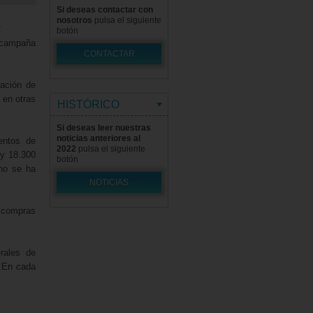
Si deseas contactar con
nosotros
pulsa el siguiente
.
botón
 campaña
CONTACTAR
ración de
 en otras
HISTÓRICO
Si deseas leer nuestras
noticias anteriores al
entos de
2022
pulsa el siguiente
 y 18.300
botón
 no se ha
NOTICIAS
 compras
rales de
. En cada