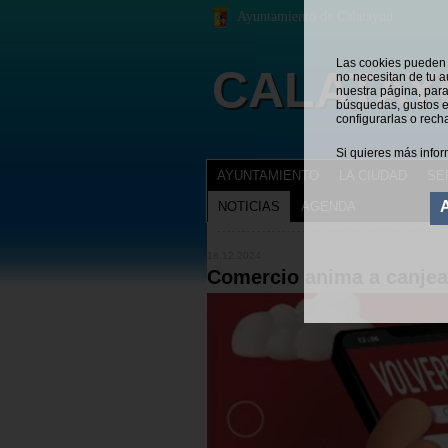
Ayuntamiento de Calatayud
Las cookies pueden s
CALATAY
no necesitan de tu a
nuestra página, para
búsquedas, gustos e
configurarlas o rech
Si quieres más infor
AYUNTAMIENTO
LA CIUDAD
SE
NOTICIAS
AGENDA
NOTICIAS
Estás en:
18.12.2024
Comercio anima a canjea