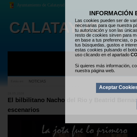
Ayuntamiento de Calatayud
INFORMACIÓN 
Las cookies pueden ser de vari
CALATAYUD
necesarias para que nuestra p
tu autorización y son las únic
resto de cookies sirven para me
en base a tus preferencias, o p
tus búsquedas, gustos e inter
estas cookies pulsando el bot
uso clicando en el apartado
CO
Si quieres más información, co
nuestra página web.
NOTICIAS
Estás en:
Aceptar Cookie
28.05.2026
El bilbilitano Nacho del Rio y Beatrid Berna
escenarios