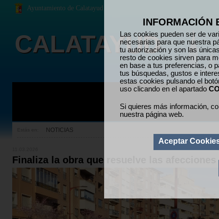
Ayuntamiento de Calatayud
INFORMACIÓN 
CALATAYUD
Las cookies pueden ser de vari
necesarias para que nuestra p
tu autorización y son las únic
resto de cookies sirven para me
en base a tus preferencias, o p
tus búsquedas, gustos e inter
estas cookies pulsando el bot
uso clicando en el apartado
CO
Si quieres más información, co
nuestra página web.
NOTICIAS
Estás en:
Aceptar Cookie
11.03.2026
Finaliza la obra que resuelve las afeccione