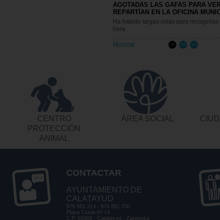
AGOTADAS LAS GAFAS PARA VER
REPARTÍAN EN LA OFICINA MUNI
Ha habido largas colas para recogerlas
hora
Mostrar
20
30
10
CENTRO
ÁREA SOCIAL
CIUD
PROTECCIÓN
ANIMAL
CONTACTAR
AYUNTAMIENTO DE
CALATAYUD
976 881 314 - 976 881 700
Plaza Costa Nº 14
C.P. 50300 - Calatayud - Zaragoza