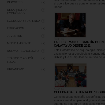
Hay personas que se quedan en lista de
DEPORTES
el operativo que se pone en marcha des
Honor
DESARROLLO
ECONÓMICO
ECONOMÍA Y HACIENDA
EDUCACIÓN
JUVENTUD
06.08.26
FALLECE MANUEL MARTÍN BUENO
MEDIO AMBIENTE
CALATAYUD DESDE 2011
Este Catedrático de Arqueología inicio e
NUEVAS TECNOLOGÍAS
excavaciones arqueológicas continuada
Bílbilis y fue el impulsor del museo de l
TRÁFICO Y POLICÍA
LOCAL
URBANISMO
04.08.26
CELEBRADA LA JUNTA DE SEGUR
Como novedad este año los peñistas sub
ermita a ver el eclipse total, y será al 
cuando se inauguren los locales y el vi