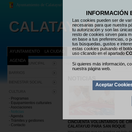
Ayuntamiento de Calatayud
INFORMACIÓN 
Las cookies pueden ser de vari
CALATAYUD
necesarias para que nuestra p
tu autorización y son las únic
resto de cookies sirven para me
en base a tus preferencias, o p
tus búsquedas, gustos e inter
estas cookies pulsando el bot
AYUNTAMIENTO
LA CIUDAD
SERVICIOS MUNICIPALES
TRÁ
uso clicando en el apartado
CO
AGENDA
ARCHIVO MUNICIPAL
Si quieres más información, co
SERVICIOS MUNICIPALES
Estás en:
nuestra página web.
>
CULTURA
>
BARRIOS
NOTICIAS
BIENESTAR SOCIAL
Aceptar Cookie
CULTURA
- Programas
- Equipamientos culturales
- Asociaciones
- Noticias
- Agenda
06.08.26
- Trámites y gestiones
CINCUENTA VOLUNTARIOS DE CR
- Contacto
CALATAYUD PARA SAN ROQUE