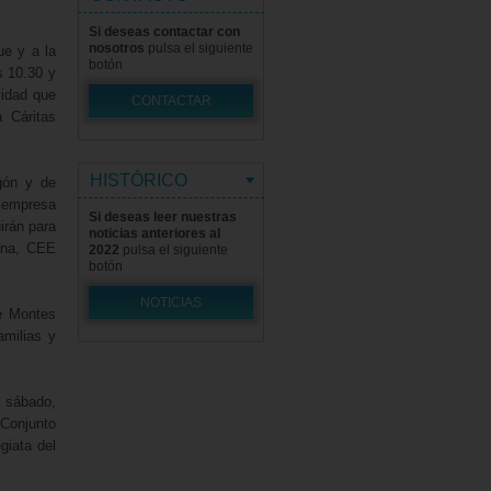
Si deseas contactar con
nosotros
pulsa el siguiente
ue y a la
botón
s 10.30 y
vidad que
CONTACTAR
 Cáritas
HISTÓRICO
gón y de
 empresa
Si deseas leer nuestras
irán para
noticias anteriores al
Ana, CEE
2022
pulsa el siguiente
botón
NOTICIAS
de Montes
amilias y
, sábado,
Conjunto
giata del