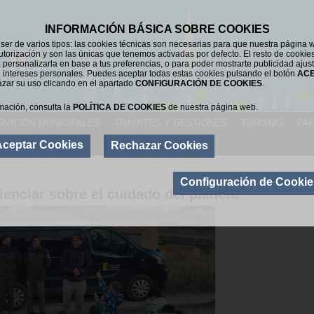
INFORMACIÓN BÁSICA SOBRE COOKIES
er de varios tipos: las cookies técnicas son necesarias para que nuestra página 
UD
utorización y son las únicas que tenemos activadas por defecto. El resto de cookie
 personalizarla en base a tus preferencias, o para poder mostrarte publicidad ajus
 intereses personales. Puedes aceptar todas estas cookies pulsando el botón
AC
azar su uso clicando en el apartado
CONFIGURACIÓN DE COOKIES
.
mación, consulta la
POLÍTICA DE COOKIES
de nuestra página web.
RVICIOS MUNICIPALES
TRÁMITES Y GESTIONES
TURISMO
PAR
Aceptar Cookies
Rechazar Cookies
AC
Configuración de Cookie
enciar sobre el cuidado del planeta