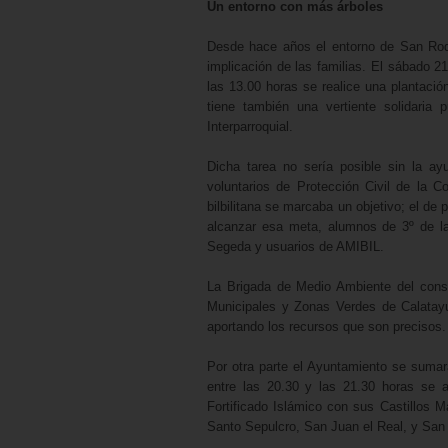
Un entorno con más árboles
Desde hace años el entorno de San Roqu
implicación de las familias. El sábado 
las 13.00 horas se realice una plantación
tiene también una vertiente solidaria
Interparroquial.
Dicha tarea no sería posible sin la a
voluntarios de Protección Civil de la
bilbilitana se marcaba un objetivo; el de
alcanzar esa meta, alumnos de 3º de l
Segeda y usuarios de AMIBIL.
La Brigada de Medio Ambiente del consi
Municipales y Zonas Verdes de Calatayu
aportando los recursos que son precisos.
Por otra parte el Ayuntamiento se sumar
entre las 20.30 y las 21.30 horas se 
Fortificado Islámico con sus Castillos M
Santo Sepulcro, San Juan el Real, y San