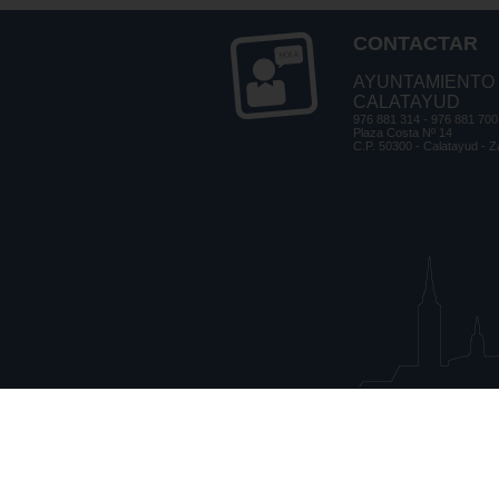
CONTACTAR
AYUNTAMIENTO
CALATAYUD
976 881 314 - 976 881 700
Plaza Costa Nº 14
C.P. 50300 - Calatayud - 