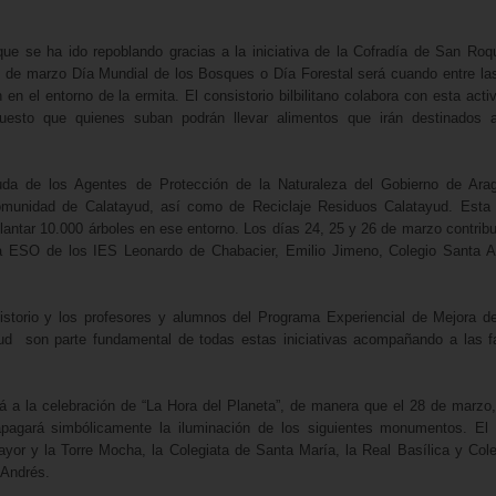
e se ha ido repoblando gracias a la iniciativa de la Cofradía de San Roq
21 de marzo Día Mundial de los Bosques o Día Forestal será cuando entre la
 en el entorno de la ermita. El consistorio bilbilitano colabora con esta acti
 puesto que quienes suban podrán llevar alimentos que irán destinados a
yuda de los Agentes de Protección de la Naturaleza del Gobierno de Ara
 Comunidad de Calatayud, así como de Reciclaje Residuos Calatayud. Esta
 plantar 10.000 árboles en ese entorno. Los días 24, 25 y 26 de marzo contribu
a ESO de los IES Leonardo de Chabacier, Emilio Jimeno, Colegio Santa 
storio y los profesores y alumnos del Programa Experiencial de Mejora 
d son parte fundamental de todas estas iniciativas acompañando a las f
á a la celebración de “La Hora del Planeta”, de manera que el 28 de marzo
apagará simbólicamente la iluminación de los siguientes monumentos. El 
ayor y la Torre Mocha, la Colegiata de Santa María, la Real Basílica y Cole
 Andrés.