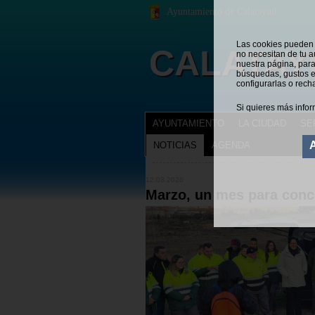
Ayuntamiento de Calatayud
Las cookies pueden s
CALATAY
no necesitan de tu a
nuestra página, para
búsquedas, gustos e
configurarlas o rech
Si quieres más infor
AYUNTAMIENTO
LA CIUDAD
SE
NOTICIAS
AGENDA
NOTICIAS
Estás en:
12.03.2026
Marzo, un mes para conci