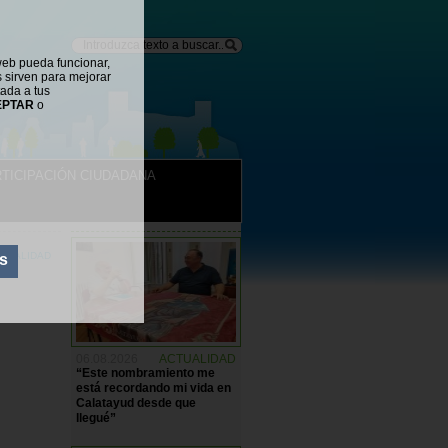
web pueda funcionar,
s sirven para mejorar
tada a tus
EPTAR
o
TICIPACIÓN CIUDADANA
NOTICIAS
TUALIDAD
s
06.08.2026
ACTUALIDAD
“Este nombramiento me
está recordando mi vida en
Calatayud desde que
llegué”