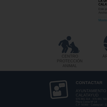
LA U
CALA
Este p
Ancha
Mostr
CENTRO
ÁR
PROTECCIÓN
ANIMAL
CONTACTAR
AYUNTAMIENTO
CALATAYUD
976 881 314 - 976 881 700
Plaza Costa Nº 14
C.P. 50300 - Calatayud - 