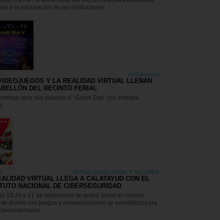
paso más en la administración electrónica para centralizar
eso a la información de las instituciones.
4
ACTUALIDAD
VIDEOJUEGOS Y LA REALIDAD VIRTUAL LLENAN
ABELLÓN DEL RECINTO FERIAL
omingo abre sus puertas el “Game Day” con entrada
a.
4
ACTUALIDAD
|
CURSOS Y TALLERES
EALIDAD VIRTUAL LLEGA A CALATAYUD CON EL
ITUTO NACIONAL DE CIBERSEGURIDAD
as 19,20 y 21 de septiembre se podrá visitar el camión
ante donde con juegos y demostraciones se sensibiliza para
 ciberamenazas.