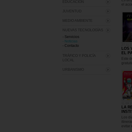
Es un 
EDUCACIÓN
el acc
JUVENTUD
MEDIO AMBIENTE
NUEVAS TECNOLOGÍAS
- Servicios
- Noticias
27.11.2
- Contacto
LOS 
EL P
TRÁFICO Y POLICÍA
Este d
LOCAL
gratuit
URBANISMO
11.09.2
LA R
INST
Los dí
itiner
evitar