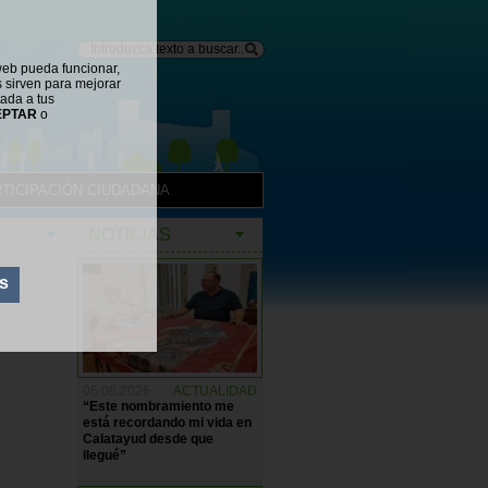
web pueda funcionar,
s sirven para mejorar
tada a tus
EPTAR
o
TICIPACIÓN CIUDADANA
NOTICIAS
s
06.08.2026
ACTUALIDAD
“Este nombramiento me
está recordando mi vida en
Calatayud desde que
llegué”