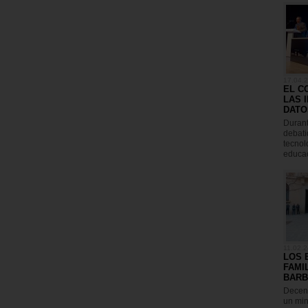
17.04.
EL C
LAS 
DATO
Durant
debati
tecnol
educac
11.02.2
LOS 
FAMI
BARB
Decena
un min