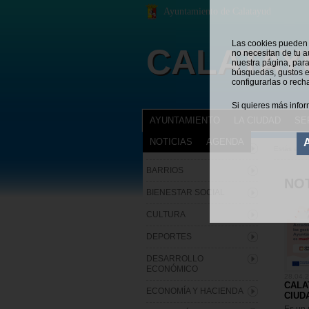
Ayuntamiento de Calatayud
Las cookies pueden s
CALATAY
no necesitan de tu a
nuestra página, para
búsquedas, gustos e
configurarlas o rech
Si quieres más infor
AYUNTAMIENTO
LA CIUDAD
SE
NOTICIAS
AGENDA
ARCHIVO MUNICIPAL
Estás en:
BARRIOS
NOT
BIENESTAR SOCIAL
CULTURA
DEPORTES
DESARROLLO
ECONÓMICO
28.04.
CALA
ECONOMÍA Y HACIENDA
CIUD