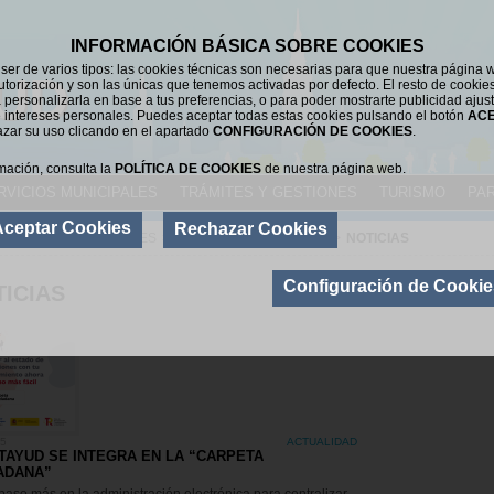
INFORMACIÓN BÁSICA SOBRE COOKIES
er de varios tipos: las cookies técnicas son necesarias para que nuestra página 
UD
utorización y son las únicas que tenemos activadas por defecto. El resto de cookie
 personalizarla en base a tus preferencias, o para poder mostrarte publicidad ajus
 intereses personales. Puedes aceptar todas estas cookies pulsando el botón
AC
azar su uso clicando en el apartado
CONFIGURACIÓN DE COOKIES
.
mación, consulta la
POLÍTICA DE COOKIES
de nuestra página web.
RVICIOS MUNICIPALES
TRÁMITES Y GESTIONES
TURISMO
PAR
Aceptar Cookies
Rechazar Cookies
SERVICIOS MUNICIPALES
>
NUEVAS TECNOLOGÍAS
>
NOTICIAS
Configuración de Cookie
ICIAS
25
ACTUALIDAD
TAYUD SE INTEGRA EN LA “CARPETA
ADANA”