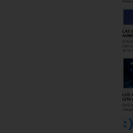
Federa
26.12.
LAS 
AUME
Al fin
más qu
se ha r
16.11.2
LOS 
CITA
Será e
entrad