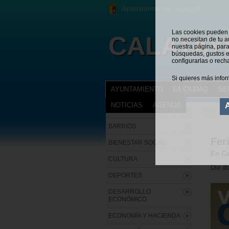
Ayuntamiento de Calatayud
Las cookies pueden s
CALATAY
no necesitan de tu a
nuestra página, para
búsquedas, gustos e
configurarlas o rech
Si quieres más infor
AYUNTAMIENTO
LA CIUDAD
SE
NOTICIAS
AGENDA
ARCHIVO MUNICIPAL
Estás en:
BARRIOS
Fer
BIENESTAR SOCIAL
En Ca
CULTURA
Dia do
DEPORTES
DESARROLLO
ECONÓMICO
ECONOMÍA Y HACIENDA