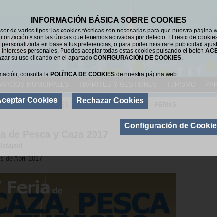
INFORMACIÓN BÁSICA SOBRE COOKIES
er de varios tipos: las cookies técnicas son necesarias para que nuestra página 
UD
utorización y son las únicas que tenemos activadas por defecto. El resto de cookie
 personalizarla en base a tus preferencias, o para poder mostrarte publicidad ajus
 intereses personales. Puedes aceptar todas estas cookies pulsando el botón
AC
azar su uso clicando en el apartado
CONFIGURACIÓN DE COOKIES
.
mación, consulta la
POLÍTICA DE COOKIES
de nuestra página web.
RVICIOS MUNICIPALES
TRÁMITES Y GESTIONES
TURISMO
PAR
Aceptar Cookies
Rechazar Cookies
SERVICIOS MUNICIPALES
>
INDUSTRIA Y COMERCIO
>
FERIAS
FERIAS DE
Configuración de Cookie
ia de Pesca y Caza 2017
latayud
s de Abril 2017