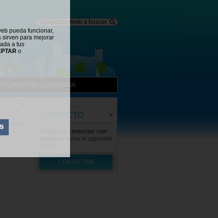
web pueda funcionar,
s sirven para mejorar
tada a tus
EPTAR
o
TICIPACIÓN CIUDADANA
CONTACTO
 CALATAYUD
s
Si deseas contactar con
nosotros
pulsa el siguiente
botón
CONTACTAR