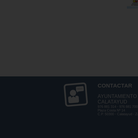
CONTACTAR
AYUNTAMIENTO
CALATAYUD
976 881 314 - 976 881 700
Plaza Costa Nº 14
C.P. 50300 - Calatayud - 