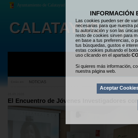
Ayuntamiento de Calatayud
INFORMACIÓN 
Las cookies pueden ser de vari
CALATAYUD
necesarias para que nuestra p
tu autorización y son las únic
resto de cookies sirven para me
en base a tus preferencias, o p
tus búsquedas, gustos e inter
estas cookies pulsando el bot
uso clicando en el apartado
CO
Si quieres más información, co
nuestra página web.
NOTICIAS
Estás en:
Aceptar Cookie
26.05.2026
El Encuentro de Jóvenes Investigadores cont