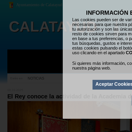
Ayuntamiento de Calatayud
INFORMACIÓN 
Las cookies pueden ser de vari
CALATAYUD
necesarias para que nuestra p
tu autorización y son las únic
resto de cookies sirven para me
en base a tus preferencias, o p
tus búsquedas, gustos e inter
estas cookies pulsando el bot
uso clicando en el apartado
CO
Si quieres más información, co
nuestra página web.
NOTICIAS
Estás en:
Aceptar Cookie
08.10.2025
El Rey conoce la actividad de la Academia d