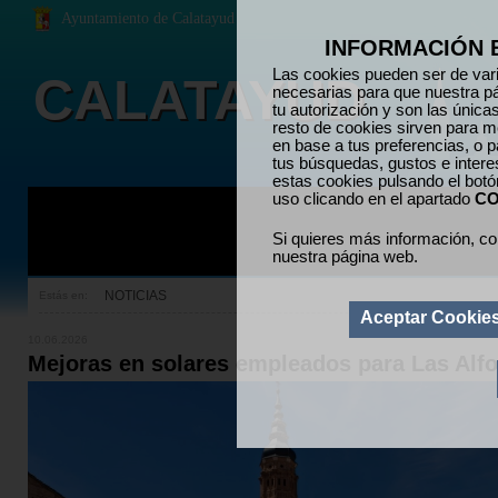
Ayuntamiento de Calatayud
INFORMACIÓN 
Las cookies pueden ser de vari
CALATAYUD
necesarias para que nuestra p
tu autorización y son las únic
resto de cookies sirven para me
en base a tus preferencias, o p
tus búsquedas, gustos e inter
estas cookies pulsando el bot
uso clicando en el apartado
CO
Si quieres más información, co
nuestra página web.
NOTICIAS
Estás en:
Aceptar Cookie
10.06.2026
Mejoras en solares empleados para Las Alf