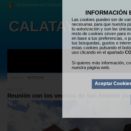
Ayuntamiento de Calatayud
INFORMACIÓN 
Las cookies pueden ser de vari
CALATAYUD
necesarias para que nuestra p
tu autorización y son las únic
resto de cookies sirven para me
en base a tus preferencias, o p
tus búsquedas, gustos e inter
estas cookies pulsando el bot
uso clicando en el apartado
CO
Si quieres más información, co
nuestra página web.
NOTICIAS
Estás en:
Aceptar Cookie
03.07.2026
Reunión con los vecinos de San Antonio para