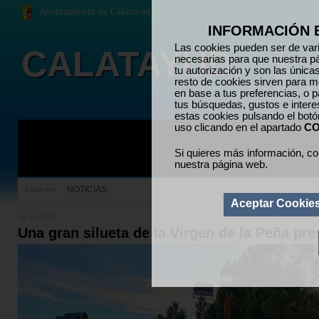
Ayuntamiento de Calatayud
INFORMACIÓN 
Las cookies pueden ser de vari
CALATAYUD
necesarias para que nuestra p
tu autorización y son las únic
resto de cookies sirven para me
en base a tus preferencias, o p
tus búsquedas, gustos e inter
estas cookies pulsando el bot
uso clicando en el apartado
CO
Si quieres más información, co
nuestra página web.
NOTICIAS
Estás en:
Aceptar Cookie
06.10.2025
Una gran silueta de la Virgen de la Peña pre