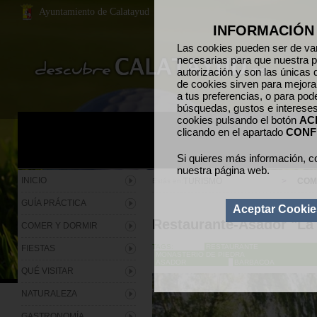
Ayuntamiento de Calatayud
INFORMACIÓN
Las cookies pueden ser de var
necesarias para que nuestra p
autorización y son las únicas 
de cookies sirven para mejora
a tus preferencias, o para pod
búsquedas, gustos e interese
cookies pulsando el botón
AC
clicando en el apartado
CONF
Si quieres más información, c
nuestra página web.
INICIO
TURISMO
>
COM
Estás en:
GUÍA PRÁCTICA
Aceptar Cookie
Restaurante-Asador "La
COMER Y DORMIR
TAGS:
RESTAURANTE
FIESTAS
MONASTERIO DE PIEDRA
ASADOR
BARBACOA
QUÉ VISITAR
NATURALEZA
GASTRONOMÍA