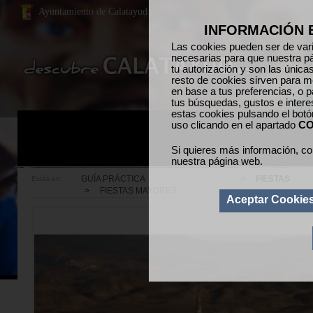
Ayuntamiento de Calatayud
INFORMACIÓN 
Las cookies pueden ser de vari
necesarias para que nuestra p
tu autorización y son las únic
resto de cookies sirven para me
en base a tus preferencias, o p
tus búsquedas, gustos e inter
estas cookies pulsando el bot
uso clicando en el apartado
CO
Si quieres más información, co
nuestra página web.
GUÍA PRÁCTICA
>
FIESTAS
Estás en:
>
FIESTAS MAYORES
Aceptar Cookie