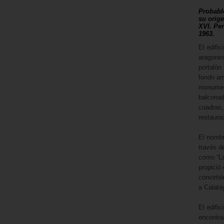
Probable
su orige
XVI. Pe
1963.
El edifi
aragones
portalón
fondo ar
monument
balconad
cuadras,
restaura
El nombr
través de
como “La
propició
convirti
a Calata
El edifi
encontra