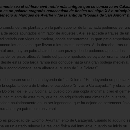
mente sea el edificio civil noble más antiguo que se conserva en Calat
n es un palacio aragonés renacentista de finales del siglo XV o principi
rteneció al Marqués de Ayerbe y fue la antigua “Posada de San Antón” h
cio consta de tres plantas y en la parte superior de la fachada podemos ver un
a de arcos apuntados o “mirador de arquetes”. A él se accede a través de un
 adintelado con vigas de madera, donde encontramos un gran patio empedrado
rancan las escaleras que llevan a los pisos superiores. A la derecha, tras un
al arco, hay un patio al aire libre con pozo y donde podemos apreciar las
as de los pisos altos. Al fondo del patio empedrado se baja por una rampa a 
 desde estas otra larga rampa nos conduce hasta una gran bodega medieval,
da y acondicionada, ésta alberga el Museo de “La Dolores”.
e del mesón se debe a la leyenda de “La Dolores.” Esta leyenda se populariz
 la copla, la ópera de Bretón; el pasodoble “Si vas a Calatayud...”; y obras te
 Dolores” de Feliú y Codina. El pueblo con una copla anónima, creo el germ
 el nacimiento de este mito, que ha ido adquiriendo una dimensión inusitada,
éndose paulatinamente en un ser legendario, que ha dejado de pertenecer úni
yud al ser ya patrimonio universal.
cio es propiedad del Excmo. Ayuntamiento de Calatayud. Cuando lo adquirió s
ba en un estado ruinoso La realidad física del inmueble, cuando se inició su