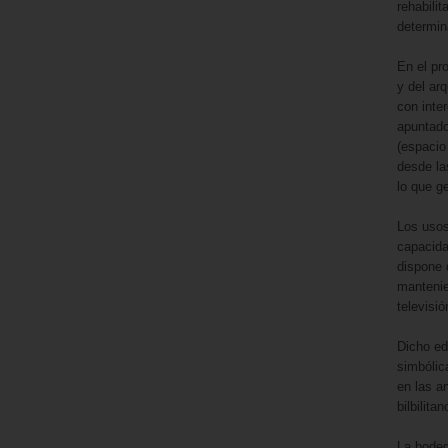
rehabili
determin
En el pr
y del ar
con inte
apuntado
(espacio
desde las
lo que g
Los usos 
capacida
dispone 
mantenien
televisió
Dicho ed
simbólic
en las an
bilbilit
La bodeg