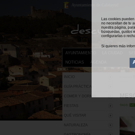
Ayuntamiento de Calatayud
Las cookies pueden s
no necesitan de tu a
nuestra página, para
búsquedas, gustos e
configurarlas o rech
Si quieres más infor
AYUNTAMIENTO
LA CIUDAD
SE
NOTICIAS
AGENDA
INICIO
Estás en:
GUÍA PRÁCTICA
MESÓ
COMER Y DORMIR
TAGS:
ME
FIESTAS
QUÉ VISITAR
NATURALEZA
GASTRONOMÍA