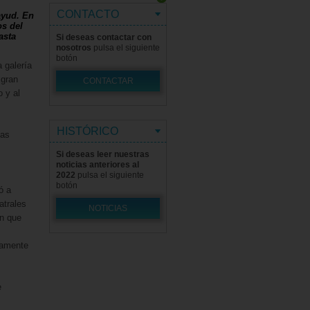
CONTACTO
ayud. En
os del
asta
Si deseas contactar con
nosotros
pulsa el siguiente
botón
a galería
 gran
CONTACTAR
 y al
HISTÓRICO
las
Si deseas leer nuestras
noticias anteriores al
2022
pulsa el siguiente
botón
ó a
atrales
NOTICIAS
en que
camente
e