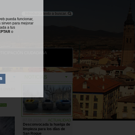
web pueda funcionar,
s sirven para mejorar
tada a tus
EPTAR
o
TICIPACIÓN CIUDADANA
NOTICIAS
s
OS CIVILES
NTOS
07.08.2026
ACTUALIDAD
Desconvocada la huelga de
limpieza para los días de
San Roque