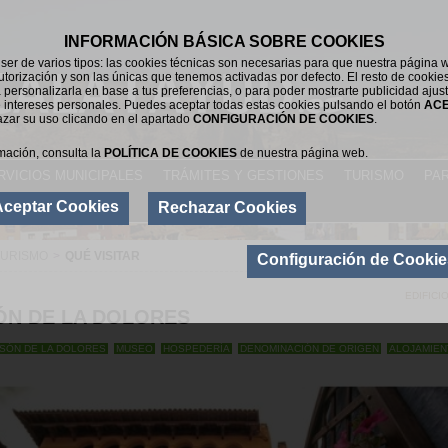
INFORMACIÓN BÁSICA SOBRE COOKIES
er de varios tipos: las cookies técnicas son necesarias para que nuestra página 
utorización y son las únicas que tenemos activadas por defecto. El resto de cookie
 personalizarla en base a tus preferencias, o para poder mostrarte publicidad ajus
 intereses personales. Puedes aceptar todas estas cookies pulsando el botón
AC
azar su uso clicando en el apartado
CONFIGURACIÓN DE COOKIES
.
mación, consulta la
POLÍTICA DE COOKIES
de nuestra página web.
RVICIOS MUNICIPALES
TRÁMITES Y GESTIONES
TURISMO
PAR
Aceptar Cookies
Rechazar Cookies
TURISMO
>
QUÉ VISITAR
Configuración de Cookie
EDIFICI
N DE LA DOLORES
SÓN DE LA DOLORES
MUSEO
HOSPEDERÍA
DENOMINACIÓN DE ORIGEN
ALOJAMIE