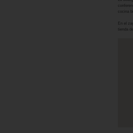
conferen
cocina bi
En el za
tienda d