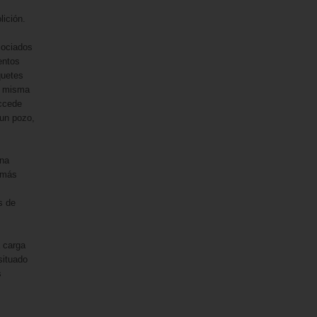
lición.
sociados
entos
quetes
la misma
accede
 un pozo,
una
demás
s de
 carga
situado
s