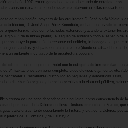
tación en el año 1997, era en general de avanzado estado de deterioro, con
adas zonas en ruina total, siendo necesario intervenir en ellas mediante demo
oceso de rehabilitación, proyecto de los arquitectos D. José María Valero & a
quitecto técnico, D. José Angel Pérez Benedicto, se han conservado los elem
rés arquitectónico, tales como fachadas exteriores (sacando al exterior los ar
s, siglo XV, de la última planta), el zaguán de entrada y todo el espacio de 
 que constituye la parte más interesante del edificio), la bodega a la que se 
 antiguas cuadras, y el patio-corrala al aire libre (donde se sitúa el brocal de
enera un ambiente muy típico de la arquitectura popular).
del edificio son los siguientes: hotel con la categoría de tres estrellas, con 
d de 34 habitaciones con baño completo, videotelevisor, caja fuerte, etc. A
de bar cafetería, restaurante (distribuido en pequeñas y domésticas salas,
do la distribución original y la cocina primitiva a la vista del público), salone
n.
ificio consta de una serie dependencias singulares, como consecuencia de la
a que el personaje de la Dolores conlleva. Destaca entre ellos el Museo, que 
tiguas caballerizas, tanto describiendo la historia y vida de la Dolores, poeta
anos y joteros de la Comarca y de Calatayud
a, espacio de origen medieval, ha sido reservado como sala de reuniones,