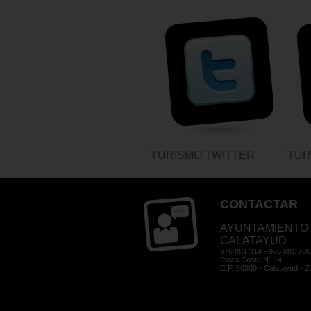
TURISMO TWITTER
TUR
CONTACTAR
AYUNTAMIENTO
CALATAYUD
976 881 314 - 976 881 700
Plaza Costa Nº 14
C.P. 50300 - Calatayud - 