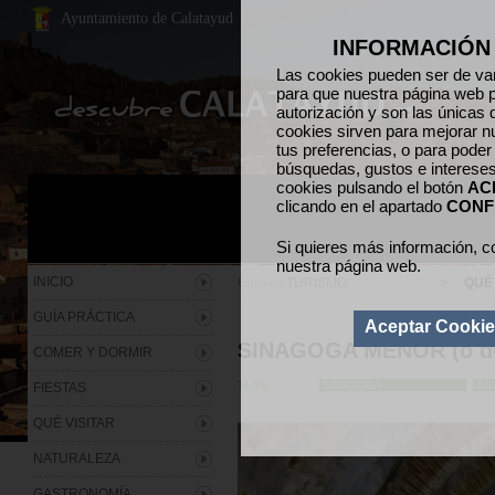
Ayuntamiento de Calatayud
INFORMACIÓN
Las cookies pueden ser de var
para que nuestra página web p
autorización y son las únicas 
cookies sirven para mejorar n
tus preferencias, o para poder
búsquedas, gustos e interese
cookies pulsando el botón
AC
clicando en el apartado
CONF
Si quieres más información, c
nuestra página web.
INICIO
TURISMO
>
QUÉ 
Estás en:
GUÍA PRÁCTICA
Aceptar Cooki
SINAGOGA MENOR (o de
COMER Y DORMIR
TAGS:
SINAGOGA
JU
FIESTAS
QUÉ VISITAR
NATURALEZA
GASTRONOMÍA