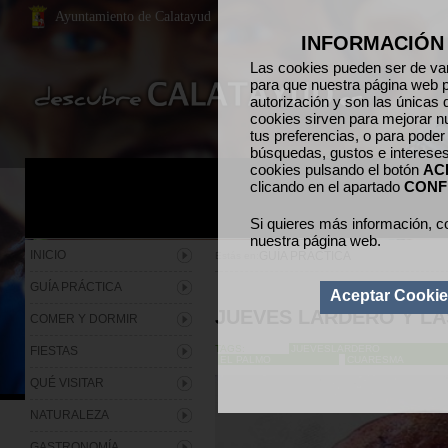
Ayuntamiento de Calatayud
INFORMACIÓN
Las cookies pueden ser de var
para que nuestra página web p
autorización y son las únicas 
cookies sirven para mejorar n
tus preferencias, o para poder
búsquedas, gustos e interese
cookies pulsando el botón
AC
clicando en el apartado
CONF
Si quieres más información, c
nuestra página web.
INICIO
GUÍA PRÁCTICA
Estás en:
GUÍA PRÁCTICA
Aceptar Cooki
JUEVES LARDERO Y L
COMER Y DORMIR
TAGS:
JUEVESLARDERO
FIESTAS
EL PALMO
CUARESMA
QUÉ VISITAR
NATURALEZA
GASTRONOMÍA