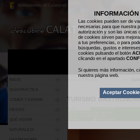
Ayuntamiento de Calatayud
INFORMACIÓN
Las cookies pueden ser de var
necesarias para que nuestra p
autorización y son las únicas 
de cookies sirven para mejora
a tus preferencias, o para pod
búsquedas, gustos e interese
cookies pulsando el botón
AC
clicando en el apartado
CONF
Si quieres más información, c
nuestra página web.
INICIO
TURISMO
>
GUÍ
Estás en:
GUÍA PRÁCTICA
Aceptar Cookie
TURISMO GASTRONÓM
COMER Y DORMIR
TAGS:
GASTRONOMÍA
FIESTAS
DENOMINACIÓN DE ORIGEN
TERNASCO DE ARAGÓN
QUÉ VISITAR
FRUTA
CHOCOLATE
NATURALEZA
GASTRONOMÍA