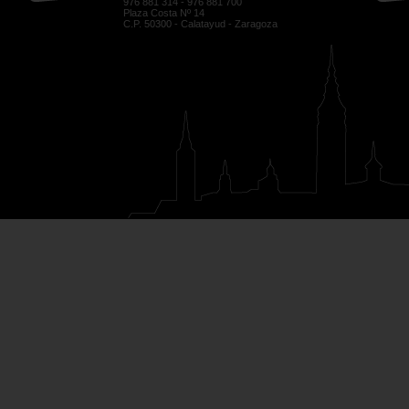
976 881 314 - 976 881 700
Plaza Costa Nº 14
C.P. 50300 - Calatayud - Zaragoza