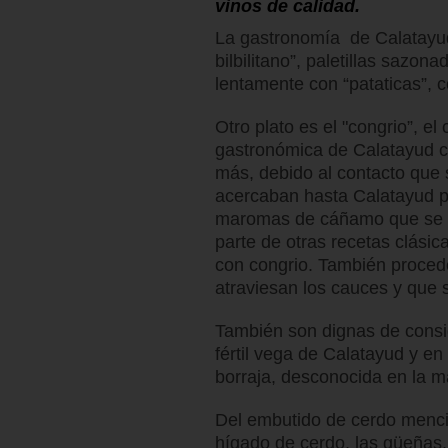
vinos de calidad.
La gastronomía de Calatayud,
bilbilitano”, paletillas sazona
lentamente con “pataticas”, c
Otro plato es el "congrio”, el
gastronómica de Calatayud c
más, debido al contacto que 
acercaban hasta Calatayud p
maromas de cáñamo que se p
parte de otras recetas clási
con congrio. También procede
atraviesan los cauces y que s
También son dignas de consid
fértil vega de Calatayud y en
borraja, desconocida en la 
Del embutido de cerdo menci
hígado de cerdo, las güeñas, 