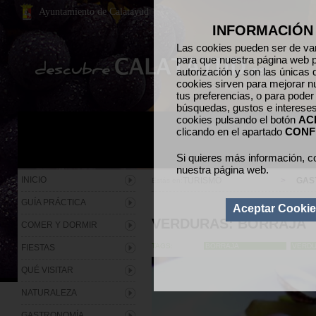
Ayuntamiento de Calatayud
INFORMACIÓN
Las cookies pueden ser de var
para que nuestra página web p
autorización y son las únicas 
cookies sirven para mejorar n
tus preferencias, o para poder
búsquedas, gustos e interese
cookies pulsando el botón
AC
clicando en el apartado
CONF
Si quieres más información, c
nuestra página web.
INICIO
TURISMO
>
GAS
Estás en:
GUÍA PRÁCTICA
Aceptar Cooki
VERDURAS: BORRAJA
COMER Y DORMIR
TAGS:
BORRAJA
VERD
FIESTAS
QUÉ VISITAR
NATURALEZA
GASTRONOMÍA