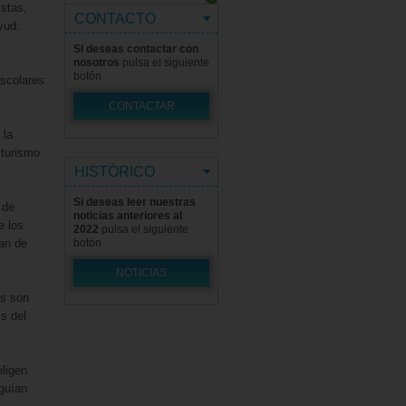
istas,
CONTACTO
yud.
Si deseas contactar con
nosotros
pulsa el siguiente
botón
escolares
CONTACTAR
 la
 turismo
HISTÓRICO
Si deseas leer nuestras
 de
noticias anteriores al
e los
2022
pulsa el siguiente
ean de
botón
NOTICIAS
as son
s del
eligen
 guían