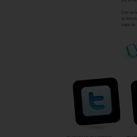
por la i
Con un l
la histo
sopa de 