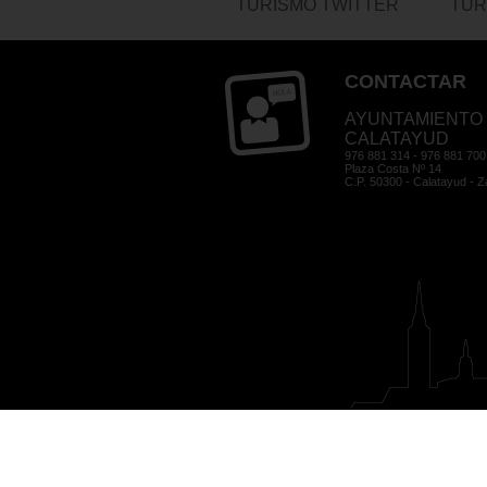
TURISMO TWITTER
TUR
CONTACTAR
AYUNTAMIENTO
CALATAYUD
976 881 314 - 976 881 700
Plaza Costa Nº 14
C.P. 50300 - Calatayud - 