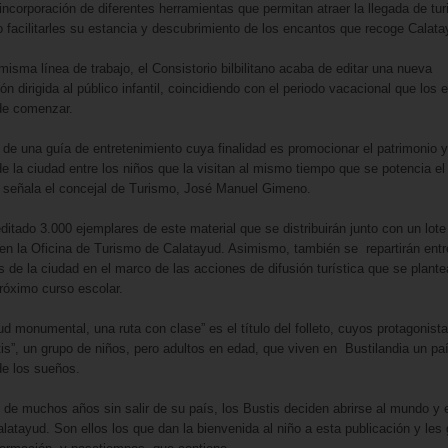
incorporación de diferentes herramientas que permitan atraer la llegada de tur
 facilitarles su estancia y descubrimiento de los encantos que recoge Calata
misma línea de trabajo, el Consistorio bilbilitano acaba de editar una nueva
ón dirigida al público infantil, coincidiendo con el periodo vacacional que los 
de comenzar.
a de una guía de entretenimiento cuya finalidad es promocionar el patrimonio y
 de la ciudad entre los niños que la visitan al mismo tiempo que se potencia el
”, señala el concejal de Turismo, José Manuel Gimeno.
ditado 3.000 ejemplares de este material que se distribuirán junto con un lote
 en la Oficina de Turismo de Calatayud. Asimismo, también se repartirán entr
s de la ciudad en el marco de las acciones de difusión turística que se plant
próximo curso escolar.
ud monumental, una ruta con clase” es el título del folleto, cuyos protagonist
tis”, un grupo de niños, pero adultos en edad, que viven en Bustilandia un paí
de los sueños.
de muchos años sin salir de su país, los Bustis deciden abrirse al mundo y 
Calatayud. Son ellos los que dan la bienvenida al niño a esta publicación y les