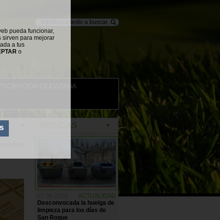
web pueda funcionar,
s sirven para mejorar
tada a tus
EPTAR
o
TICIPACIÓN CIUDADANA
NOTICIAS
s
TURÍSTICA
07.08.2026
ACTUALIDAD
Desconvocada la huelga de
limpieza para los días de
San Roque