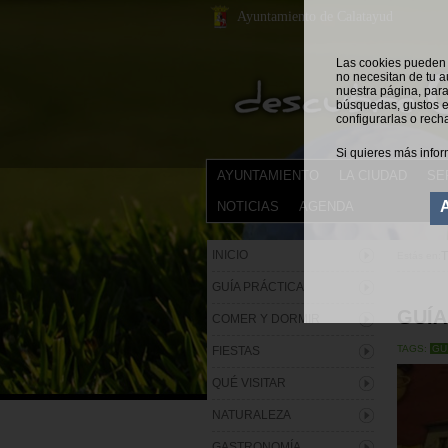
Ayuntamiento de Calatayud
Las cookies pueden s
no necesitan de tu a
nuestra página, para
búsquedas, gustos e
configurarlas o rech
Si quieres más infor
AYUNTAMIENTO
LA CIUDAD
SE
NOTICIAS
AGENDA
INICIO
Estás en:
GUÍA PRÁCTICA
GUÍA
COMER Y DORMIR
TAGS:
GU
FIESTAS
QUÉ VISITAR
NATURALEZA
GASTRONOMÍA