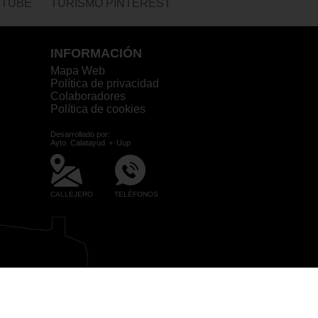
UTUBE
TURISMO PINTEREST
INFORMACIÓN
Mapa Web
Política de privacidad
Colaboradores
Política de cookies
Desarrollado por:
Ayto. Calatayud
+
Uup
CALLEJERO
TELÉFONOS