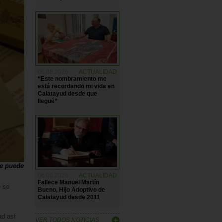
06.08.2026
ACTUALIDAD
“Este nombramiento me
está recordando mi vida en
Calatayud desde que
llegué”
se puede
06.08.2026
ACTUALIDAD
Fallece Manuel Martín
e se
Bueno, Hijo Adoptivo de
Calatayud desde 2011
ad así
VER TODOS NOTICIAS