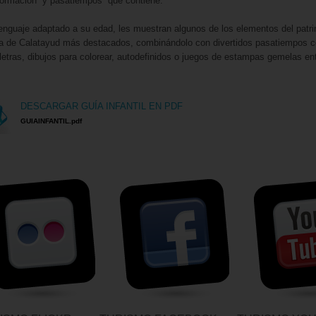
nformación y pasatiempos que contiene.
enguaje adaptado a su edad, les muestran algunos de los elementos del patr
ria de Calatayud más destacados, combinándolo con divertidos pasatiempos 
letras, dibujos para colorear, autodefinidos o juegos de estampas gemelas ent
DESCARGAR GUÍA INFANTIL EN PDF
GUIAINFANTIL.pdf