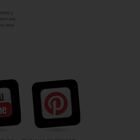
imonio y
como una
re otros.