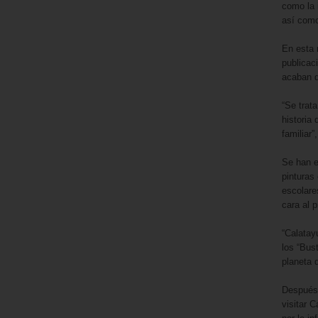
como la 
así como
En esta 
publicaci
acaban 
“Se trat
historia
familiar
Se han e
pinturas
escolare
cara al 
“Calatay
los “Bus
planeta 
Después 
visitar 