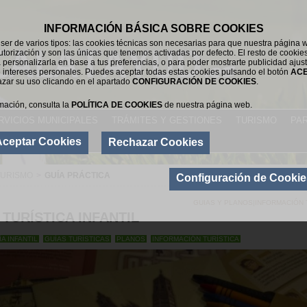
INFORMACIÓN BÁSICA SOBRE COOKIES
er de varios tipos: las cookies técnicas son necesarias para que nuestra página 
utorización y son las únicas que tenemos activadas por defecto. El resto de cookie
 personalizarla en base a tus preferencias, o para poder mostrarte publicidad ajus
 intereses personales. Puedes aceptar todas estas cookies pulsando el botón
AC
azar su uso clicando en el apartado
CONFIGURACIÓN DE COOKIES
.
mación, consulta la
POLÍTICA DE COOKIES
de nuestra página web.
RVICIOS MUNICIPALES
TRÁMITES Y GESTIONES
TURISMO
PAR
Aceptar Cookies
Rechazar Cookies
TURISMO
>
GUÍA PRÁCTICA
Configuración de Cookie
GUIAS Y PLANOS
|
INFORMACIÓN 
 TURÍSTICA INFANTIL
ÍA INFANTIL
GUÍAS TURÍSTICAS
PLANOS
INFORMACIÓN TURÍSTICA