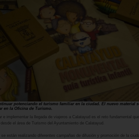
tinuar potenciando el turismo familiar en la ciudad. El nuevo material 
r en la Oficina de Turismo.
ar e implementar la llegada de viajeros a Calatayud es el reto fundamental qu
 desde el área de Turismo del Ayuntamiento de Calatayud.
o se están realizando diferentes campañas de difusión y promoción de la ciud