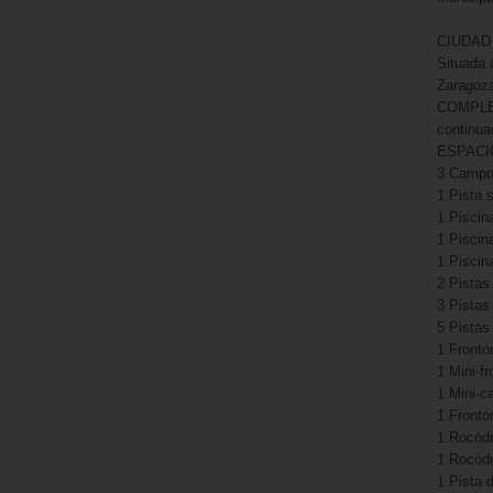
CIUDAD
Situada 
Zaragoza
COMPLEJ
continua
ESPACI
3 Campos
1 Pista s
1 Piscin
1 Piscin
1 Piscin
2 Pistas
3 Pistas
5 Pistas 
1 Frontó
1 Mini-f
1 Mini-c
1 Frontó
1 Rocódr
1 Rocódr
1 Pista 