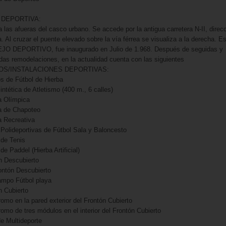
 DEPORTIVA:
a las afueras del casco urbano. Se accede por la antigua carretera N-II, direc
. Al cruzar el puente elevado sobre la vía férrea se visualiza a la derecha. E
O DEPORTIVO, fue inaugurado en Julio de 1.968. Después de seguidas y
das remodelaciones, en la actualidad cuenta con las siguientes
OS/INSTALACIONES DEPORTIVAS:
 de Fútbol de Hierba
intética de Atletismo (400 m., 6 calles)
a Olímpica
a de Chapoteo
a Recreativa
 Polideportivas de Fútbol Sala y Baloncesto
 de Tenis
de Paddel (Hierba Artificial)
n Descubierto
rontón Descubierto
ampo Fútbol playa
n Cubierto
omo en la pared exterior del Frontón Cubierto
omo de tres módulos en el interior del Frontón Cubierto
de Multideporte