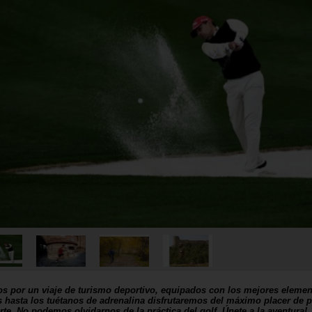
os por un viaje de turismo deportivo, equipados con los mejores elemen
 hasta los tuétanos de adrenalina disfrutaremos del máximo placer de p
te. No podemos olvidarnos de la práctica del golf. Únete a la aventura!