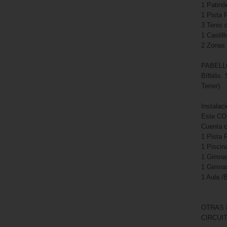
1 Patinó
1 Pista 
3 Tenis
1 Castil
2 Zonas 
PABELLÓN
Bílbilis.
Terrer).
Instalaci
Este CO
Cuenta 
1 Pista P
1 Piscin
1 Gimna
1 Gimnas
1 Aula /
OTRAS 
CIRCUIT