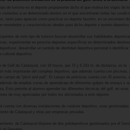
tipo de turismo es el deporte propiamente dicho el que motiva los viajes de lo
 o visitantes a un determinado destino en el que encontrarán todas las condic
es, tanto para apreciar como practicar su deporte favorito, en un escenario dis
on novedades y características ideales para dicho deporte o evento deportivo.
icipantes de este tipo de turismo buscan desarrollar sus habilidades deportiva
ivas, experimentar en persona deportes específicos en determinados destino
eportivos, desarrollar un sentido de identidad deportiva personal o identificar
 cultural deportiva.
 de Golf de Calatayud, con 18 hoyos, par 72 y 6.183 m. de distancia, es la
ión más importante del complejo deportivo, que además cuenta con piscinas, 
un campo de “pitch and putt”. El campo de prácticas cuenta con 30 puestos, 
 además de amplias zonas de aprendizaje de diferentes golpes de ensayo y au
a. Esto permite al alumno aprender las diferentes técnicas del golf, en unas
iones de muy apreciadas por todos los aficionados a este deporte.
d cuenta con diversas instalaciones de carácter deportivo, unas gestionadas 
ento de Calatayud y otras por empresas privadas.
amiento de Calatayud dispone de dos polideportivos gestionados por el Servi
l de Deportes