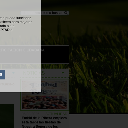
web pueda funcionar,
s sirven para mejorar
tada a tus
EPTAR
o
TICIPACIÓN CIUDADANA
NOTICIAS
s
U TURISMO
06.08.2026
ACTUALIDAD
Embid de la Ribera empieza
esta tarde las fiestas de
Nuestra Señora de los