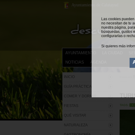
Ayuntamiento de Calatayud
Las cookies pueden s
no necesitan de tu a
nuestra página, para
búsquedas, gustos e
configurarlas o rech
Si quieres más infor
AYUNTAMIENTO
LA CIUDAD
SE
NOTICIAS
AGENDA
INICIO
Estás en:
GUÍA PRÁCTICA
TURI
COMER Y DORMIR
TAGS:
DE
FIESTAS
QUÉ VISITAR
NATURALEZA
GASTRONOMÍA