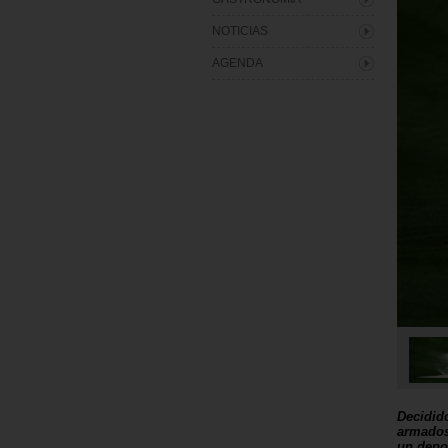
NOTICIAS
AGENDA
Decidid
armados
un depor