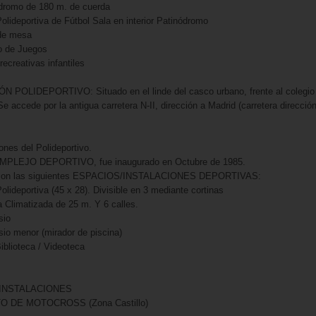
dromo de 180 m. de cuerda
Polideportiva de Fútbol Sala en interior Patinódromo
 de mesa
lo de Juegos
recreativas infantiles
 POLIDEPORTIVO: Situado en el linde del casco urbano, frente al colegio
 Se accede por la antigua carretera N-II, dirección a Madrid (carretera direcció
ones del Polideportivo.
MPLEJO DEPORTIVO, fue inaugurado en Octubre de 1985.
con las siguientes ESPACIOS/INSTALACIONES DEPORTIVAS:
olideportiva (45 x 28). Divisible en 3 mediante cortinas
a Climatizada de 25 m. Y 6 calles.
sio
io menor (mirador de piscina)
Biblioteca / Videoteca
INSTALACIONES
O DE MOTOCROSS (Zona Castillo)