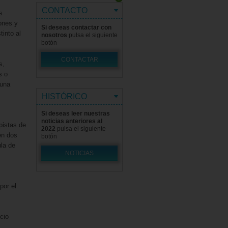
CONTACTO
s
iones y
Si deseas contactar con
tinto al
nosotros
pulsa el siguiente
botón
CONTACTAR
s,
s o
 una
HISTÓRICO
Si deseas leer nuestras
noticias anteriores al
pistas de
2022
pulsa el siguiente
en dos
botón
la de
NOTICIAS
por el
cio