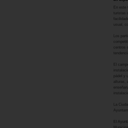
En este 
turistas
facilidad
usual, c
Los part
competit
centros d
tendencia
El campo
instalac
pádel y 
alturas,
enseñanz
instalac
La Ciuda
Ayuntami
El Ayunt
Municipa