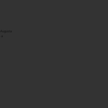
 Augusta
n a