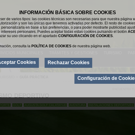
INFORMACIÓN BÁSICA SOBRE COOKIES
er de varios tipos: las cookies técnicas son necesarias para que nuestra página 
utorización y son las únicas que tenemos activadas por defecto. El resto de cookie
 personalizarla en base a tus preferencias, o para poder mostrarte publicidad ajus
 intereses personales. Puedes aceptar todas estas cookies pulsando el botón
AC
azar su uso clicando en el apartado
CONFIGURACIÓN DE COOKIES
.
mación, consulta la
POLÍTICA DE COOKIES
de nuestra página web.
RVICIOS MUNICIPALES
TRÁMITES Y GESTIONES
TURISMO
PAR
Aceptar Cookies
Rechazar Cookies
TURISMO
>
GUÍA PRÁCTICA
Configuración de Cookie
ENCUENTRA T
SMO DEPORTIVO
PORTE
GOLF
AUGUSTA GOLF CALATAYUD
AVENTURA
INSTALACIONES DEPORTIVAS