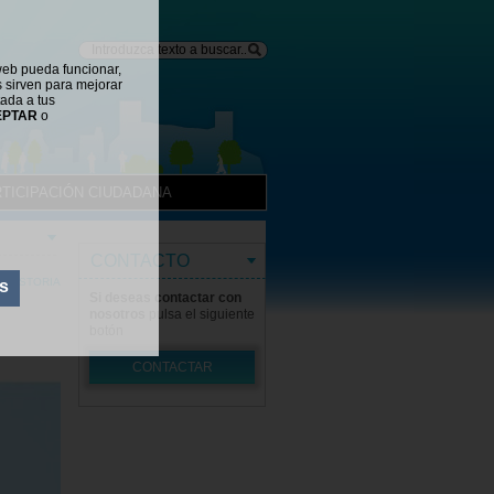
web pueda funcionar,
s sirven para mejorar
tada a tus
EPTAR
o
TICIPACIÓN CIUDADANA
CONTACTO
HISTORIA
s
Si deseas contactar con
nosotros
pulsa el siguiente
botón
CONTACTAR