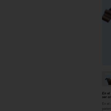
En el
ser cr
En el 
parien