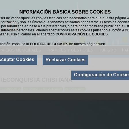
INFORMACIÓN BÁSICA SOBRE COOKIES
er de varios tipos: las cookies técnicas son necesarias para que nuestra página 
UD
utorización y son las únicas que tenemos activadas por defecto. El resto de cookie
 personalizarla en base a tus preferencias, o para poder mostrarte publicidad ajus
 intereses personales. Puedes aceptar todas estas cookies pulsando el botón
AC
azar su uso clicando en el apartado
CONFIGURACIÓN DE COOKIES
.
mación, consulta la
POLÍTICA DE COOKIES
de nuestra página web.
RVICIOS MUNICIPALES
TRÁMITES Y GESTIONES
TURISMO
PAR
Aceptar Cookies
Rechazar Cookies
LA CIUDAD
>
HISTORIA
Configuración de Cookie
RECONQUISTA CRISTIANA
RECONQUISTA
ALFONSO EL BATALLADOR
ALFONSADAS