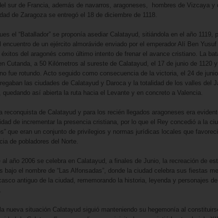
 del sur de Francia, además de navarros, aragoneses, hombres de Vizcaya y 
dad de Zaragoza se entregó el 18 de diciembre de 1118.
es el “Batallador” se proponía asediar Calatayud, sitiándola en el año 1119, 
al encuentro de un ejército almorávide enviado por el emperador Alí Ben Yusuf
 éxitos del aragonés como último intento de frenar el avance cristiano. La bat
en Cutanda, a 50 Kilómetros al sureste de Calatayud, el 17 de junio de 1120 y 
ano fue rotundo. Acto seguido como consecuencia de la victoria, el 24 de juni
regaban las ciudades de Calatayud y Daroca y la totalidad de los valles del J
, quedando así abierta la ruta hacia el Levante y en concreto a Valencia.
 reconquista de Calatayud y para los recién llegados aragoneses era evident
dad de incrementar la presencia cristiana, por lo que el Rey concedió a la c
s” que eran un conjunto de privilegios y normas jurídicas locales que favoreci
cia de pobladores del Norte.
al año 2006 se celebra en Calatayud, a finales de Junio, la recreación de es
 bajo el nombre de “Las Alfonsadas”, donde la ciudad celebra sus fiestas m
casco antiguo de la ciudad, rememorando la historia, leyenda y personajes de
.
a nueva situación Calatayud siguió manteniendo su hegemonía al constituirs