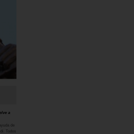
elve a
 ayuda de
idi. Todos