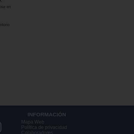
X.
ose en
itorio
INFORMACIÓN
Mapa Web
Política de privacidad
Colaboradores