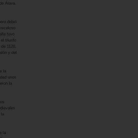
de Álava.
pero debió
 receloso
alla tuvo
el triunfo
o de 1120,
alón y del
e la
iudad unos
eron la
tos
edievales
 la
e la