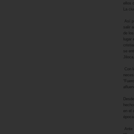
ellos
La ciu
Así pu
salir 
de los
lugar 
cristi
se ent
Jiloca
Con la
necesi
“Fuero
afluen
Desde 
hechos
en el 
época
Ante l