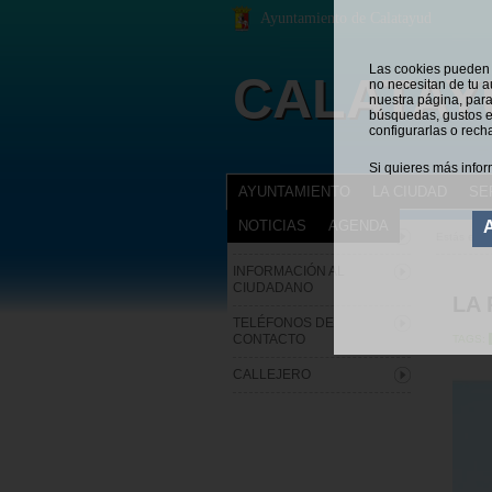
Ayuntamiento de Calatayud
Las cookies pueden s
CALATAY
no necesitan de tu a
nuestra página, para
búsquedas, gustos e
configurarlas o rech
Si quieres más infor
AYUNTAMIENTO
LA CIUDAD
SE
NOTICIAS
AGENDA
HISTORIA
Estás en:
INFORMACIÓN AL
CIUDADANO
LA 
TELÉFONOS DE
CONTACTO
TAGS:
CALLEJERO