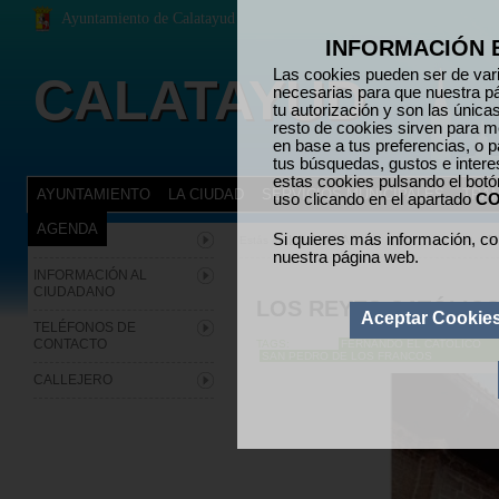
Ayuntamiento de Calatayud
INFORMACIÓN 
Las cookies pueden ser de vari
CALATAYUD
necesarias para que nuestra p
tu autorización y son las únic
resto de cookies sirven para me
en base a tus preferencias, o p
tus búsquedas, gustos e inter
estas cookies pulsando el bot
AYUNTAMIENTO
LA CIUDAD
SERVICIOS MUNICIPALES
TRÁM
uso clicando en el apartado
CO
AGENDA
Si quieres más información, co
HISTORIA
LA CIUDAD
>
H
Estás en:
nuestra página web.
INFORMACIÓN AL
CIUDADANO
LOS REYES CATÓLIC
Aceptar Cookie
TELÉFONOS DE
CONTACTO
TAGS:
FERNANDO EL CATÓLICO
SAN PEDRO DE LOS FRANCOS
CALLEJERO