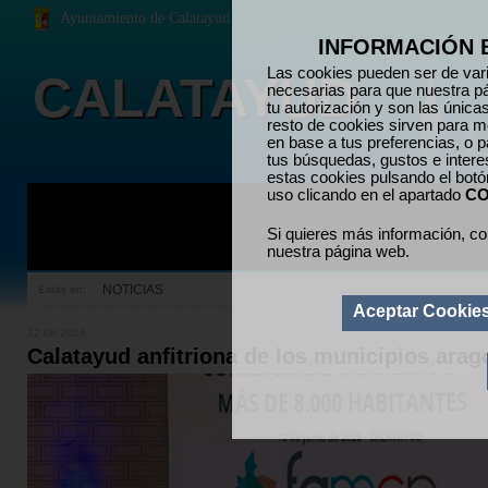
Ayuntamiento de Calatayud
INFORMACIÓN 
Las cookies pueden ser de vari
CALATAYUD
necesarias para que nuestra p
tu autorización y son las únic
resto de cookies sirven para me
en base a tus preferencias, o p
tus búsquedas, gustos e inter
estas cookies pulsando el bot
uso clicando en el apartado
CO
Si quieres más información, co
nuestra página web.
NOTICIAS
Estás en:
Aceptar Cookie
12.06.2026
Calatayud anfitriona de los municipios ara