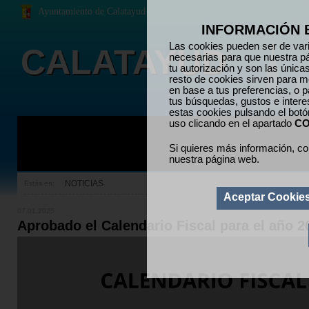
Ayuntamiento de Calatayud
INFORMACIÓN 
Las cookies pueden ser de vari
CALATAYUD
necesarias para que nuestra p
tu autorización y son las únic
resto de cookies sirven para me
en base a tus preferencias, o p
tus búsquedas, gustos e inter
estas cookies pulsando el bot
uso clicando en el apartado
CO
Si quieres más información, co
nuestra página web.
NOTICIAS
Estás en:
Aceptar Cookie
07.01.2025
Aprobado el Calendario Fiscal para el año 2