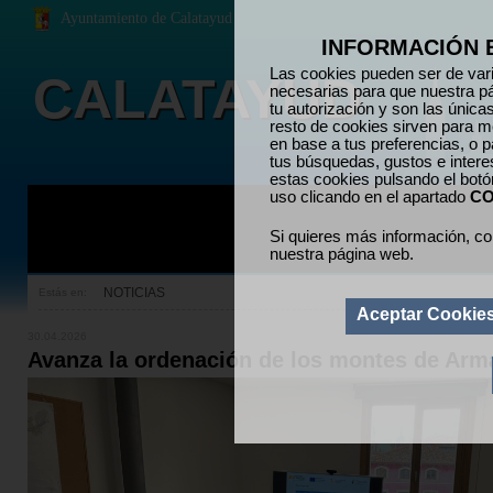
Ayuntamiento de Calatayud
INFORMACIÓN 
Las cookies pueden ser de vari
CALATAYUD
necesarias para que nuestra p
tu autorización y son las únic
resto de cookies sirven para me
en base a tus preferencias, o p
tus búsquedas, gustos e inter
estas cookies pulsando el bot
uso clicando en el apartado
CO
Si quieres más información, co
nuestra página web.
NOTICIAS
Estás en:
Aceptar Cookie
30.04.2026
Avanza la ordenación de los montes de Arman