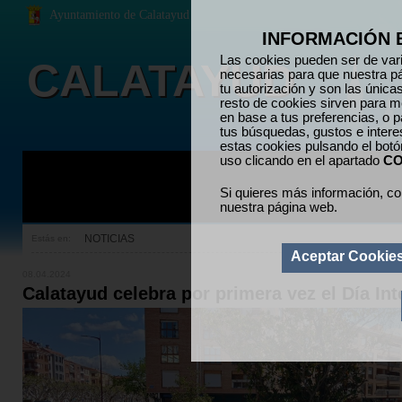
Ayuntamiento de Calatayud
INFORMACIÓN 
Las cookies pueden ser de vari
CALATAYUD
necesarias para que nuestra p
tu autorización y son las únic
resto de cookies sirven para me
en base a tus preferencias, o p
tus búsquedas, gustos e inter
estas cookies pulsando el bot
uso clicando en el apartado
CO
Si quieres más información, co
nuestra página web.
NOTICIAS
Estás en:
Aceptar Cookie
08.04.2024
Calatayud celebra por primera vez el Día In