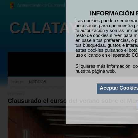
Ayuntamiento de Calatayud
INFORMACIÓN 
Las cookies pueden ser de vari
CALATAYUD
necesarias para que nuestra p
tu autorización y son las únic
resto de cookies sirven para me
en base a tus preferencias, o p
tus búsquedas, gustos e inter
estas cookies pulsando el bot
uso clicando en el apartado
CO
Si quieres más información, co
nuestra página web.
NOTICIAS
Estás en:
Aceptar Cookie
03.07.2026
Clausurado el curso del verano sobre el Mu