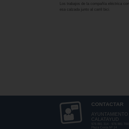
Los trabajos de la compañía eléctrica con
esa calzada junto al carril bici.
CONTACTAR
AYUNTAMIENTO
CALATAYUD
976 881 314 - 976 881 700
Plaza Costa Nº 14