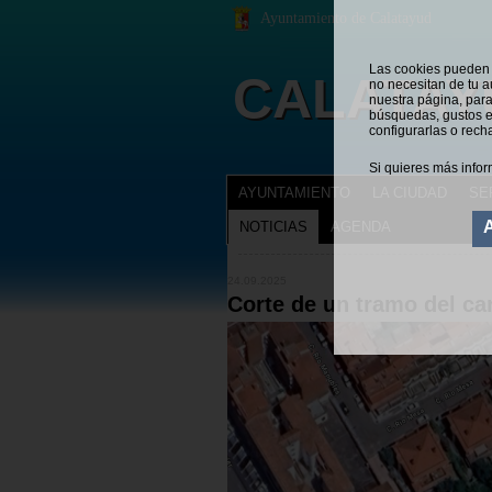
Ayuntamiento de Calatayud
Las cookies pueden s
CALATAY
no necesitan de tu a
nuestra página, para
búsquedas, gustos e
configurarlas o rech
Si quieres más infor
AYUNTAMIENTO
LA CIUDAD
SE
NOTICIAS
AGENDA
NOTICIAS
Estás en:
24.09.2025
Corte de un tramo del car