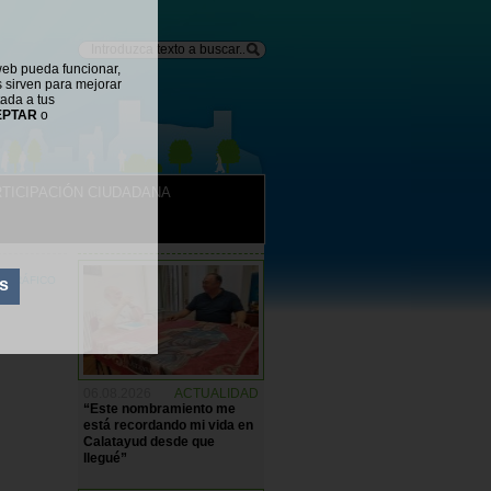
web pueda funcionar,
s sirven para mejorar
tada a tus
EPTAR
o
TICIPACIÓN CIUDADANA
NOTICIAS
TRÁFICO
s
06.08.2026
ACTUALIDAD
“Este nombramiento me
está recordando mi vida en
Calatayud desde que
llegué”