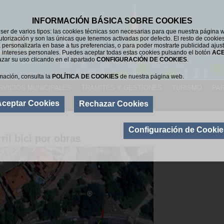
INFORMACIÓN BÁSICA SOBRE COOKIES
er de varios tipos: las cookies técnicas son necesarias para que nuestra página 
UD
utorización y son las únicas que tenemos activadas por defecto. El resto de cookie
 personalizarla en base a tus preferencias, o para poder mostrarte publicidad ajus
 intereses personales. Puedes aceptar todas estas cookies pulsando el botón
AC
azar su uso clicando en el apartado
CONFIGURACIÓN DE COOKIES
.
mación, consulta la
POLÍTICA DE COOKIES
de nuestra página web.
RVICIOS MUNICIPALES
TRÁMITES Y GESTIONES
TURISMO
PAR
Aceptar Cookies
Rechazar Cookies
Configuración de Cookie
ril bici por obras