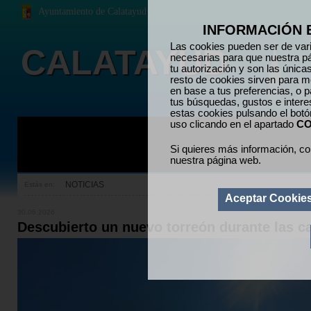
Ayuntamiento de Calatayud
INFORMACIÓN 
Las cookies pueden ser de vari
CALATAYUD
necesarias para que nuestra p
tu autorización y son las únic
resto de cookies sirven para me
en base a tus preferencias, o p
tus búsquedas, gustos e inter
estas cookies pulsando el bot
uso clicando en el apartado
CO
Si quieres más información, co
nuestra página web.
NOTICIAS
Estás en:
Aceptar Cookie
30.06.2026
Descubierto un nuevo torreón durante las ca