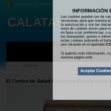
Ayuntamiento de Calatayud
INFORMACIÓN 
Las cookies pueden ser de vari
CALATAYUD
necesarias para que nuestra p
tu autorización y son las únic
resto de cookies sirven para me
en base a tus preferencias, o p
tus búsquedas, gustos e inter
estas cookies pulsando el bot
uso clicando en el apartado
CO
Si quieres más información, co
nuestra página web.
NOTICIAS
Estás en:
Aceptar Cookie
05.06.2026
El Centro de Salud Calatayud Urbana cubre 