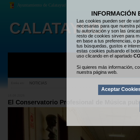
Ayuntamiento de Calatayud
INFORMACIÓN 
Las cookies pueden ser de vari
CALATAYUD
necesarias para que nuestra p
tu autorización y son las únic
resto de cookies sirven para me
en base a tus preferencias, o p
tus búsquedas, gustos e inter
estas cookies pulsando el bot
uso clicando en el apartado
CO
Si quieres más información, co
nuestra página web.
NOTICIAS
Estás en:
Aceptar Cookie
16.06.2026
El Conservatorio Profesional de Música publ