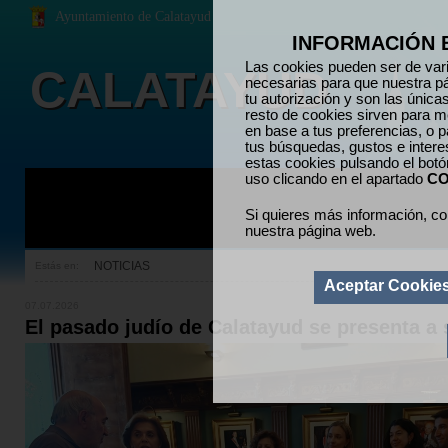
Ayuntamiento de Calatayud
INFORMACIÓN 
Las cookies pueden ser de vari
CALATAYUD
necesarias para que nuestra p
tu autorización y son las únic
resto de cookies sirven para me
en base a tus preferencias, o p
tus búsquedas, gustos e inter
estas cookies pulsando el bot
uso clicando en el apartado
CO
Si quieres más información, co
nuestra página web.
NOTICIAS
Estás en:
Aceptar Cookie
07.07.2026
El pasado judío de Calatayud se presenta a