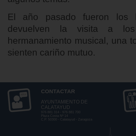
El año pasado fueron los bi
devuelven la visita a los
hermanamiento musical, una t
sienten cariño mutuo.
CONTACTAR
AYUNTAMIENTO DE
CALATAYUD
976 881 314 - 976 881 700
Plaza Costa Nº 14
C.P. 50300 - Calatayud - Zaragoza