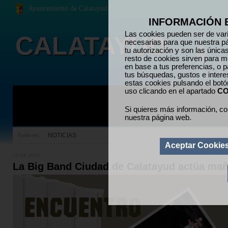
Ayuntamiento de Calatayud
INFORMACIÓN 
Las cookies pueden ser de vari
CALATAYUD
necesarias para que nuestra p
tu autorización y son las únic
resto de cookies sirven para me
en base a tus preferencias, o p
tus búsquedas, gustos e inter
estas cookies pulsando el bot
uso clicando en el apartado
CO
Si quieres más información, co
nuestra página web.
NOTICIAS
Estás en:
Aceptar Cookie
25.04.2025
La Big Band Ciudad de Calatayud actúa mañ