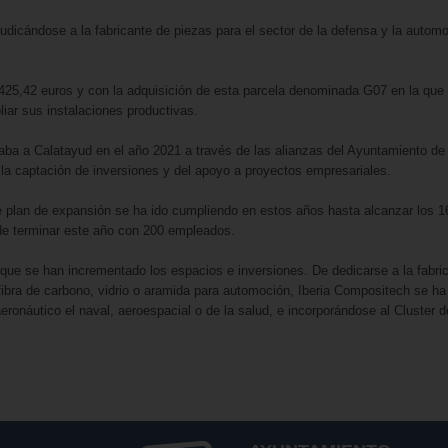
udicándose a la fabricante de piezas para el sector de la defensa y la autom
.425,42 euros y con la adquisición de esta parcela denominada G07 en la que
iar sus instalaciones productivas.
aba a Calatayud en el año 2021 a través de las alianzas del Ayuntamiento de
a captación de inversiones y del apoyo a proyectos empresariales.
 plan de expansión se ha ido cumpliendo en estos años hasta alcanzar los 1
n de terminar este año con 200 empleados.
 que se han incrementado los espacios e inversiones. De dedicarse a la fabri
ibra de carbono, vidrio o aramida para automoción, Iberia Compositech se ha
ronáutico el naval, aeroespacial o de la salud, e incorporándose al Cluster d