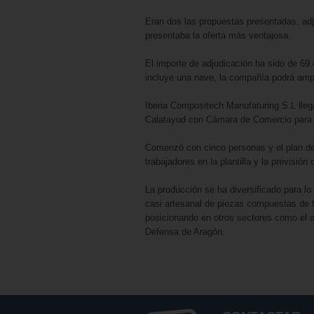
Eran dos las propuestas presentadas, adj
presentaba la oferta más ventajosa.
El importe de adjudicación ha sido de 69
incluye una nave, la compañía podrá ampl
Iberia Compositech Manufaturing S.L lleg
Calatayud con Cámara de Comercio para l
Comenzó con cinco personas y el plan de
trabajadores en la plantilla y la previsió
La producción se ha diversificado para lo
casi artesanal de piezas compuestas de f
posicionando en otros sectores como el ae
Defensa de Aragón.