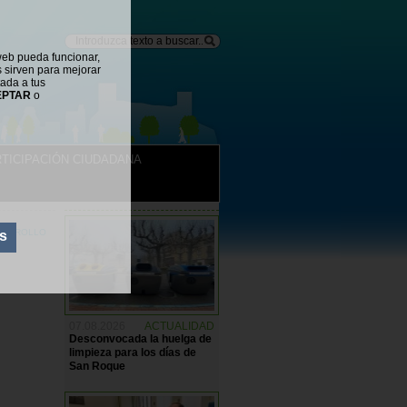
web pueda funcionar,
s sirven para mejorar
tada a tus
EPTAR
o
TICIPACIÓN CIUDADANA
NOTICIAS
SARROLLO
s
07.08.2026
ACTUALIDAD
Desconvocada la huelga de
limpieza para los días de
San Roque