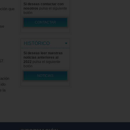
Si deseas contactar con
nosotros
pulsa el siguiente
oción que
botón
CONTACTAR
 se
HISTÓRICO
Si deseas leer nuestras
noticias anteriores al
67
2022
pulsa el siguiente
botón
NOTICIAS
cación
 ido
e la