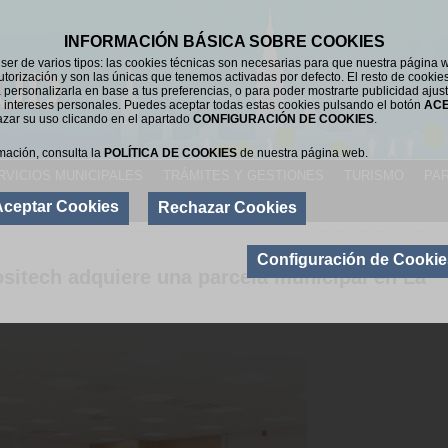
INFORMACIÓN BÁSICA SOBRE COOKIES
er de varios tipos: las cookies técnicas son necesarias para que nuestra página 
UD
utorización y son las únicas que tenemos activadas por defecto. El resto de cookie
 personalizarla en base a tus preferencias, o para poder mostrarte publicidad ajus
 intereses personales. Puedes aceptar todas estas cookies pulsando el botón
AC
azar su uso clicando en el apartado
CONFIGURACIÓN DE COOKIES
.
mación, consulta la
POLÍTICA DE COOKIES
de nuestra página web.
RVICIOS MUNICIPALES
TRÁMITES Y GESTIONES
TURISMO
PAR
Aceptar Cookies
Rechazar Cookies
DE
Configuración de Cookie
sitech adquiere una parcela municipal en La