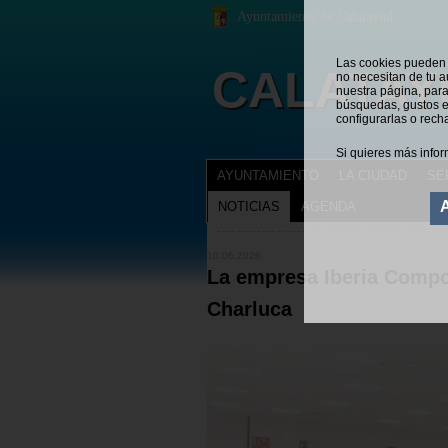
Ayuntamiento de Calatayud
Las cookies pueden s
CALATAY
no necesitan de tu a
nuestra página, para
búsquedas, gustos e
configurarlas o rech
Si quieres más infor
AYUNTAMIENTO
LA CIUDAD
SE
NOTICIAS
AGENDA
NOTICIAS
Estás en:
10.06.2026
La empresa Iberia Compo
Charluca