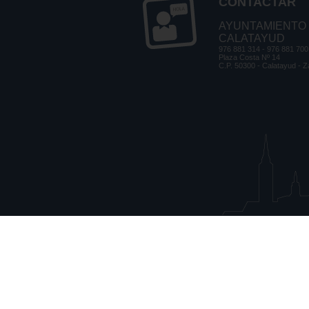
CONTACTAR
AYUNTAMIENTO
CALATAYUD
976 881 314 - 976 881 700
Plaza Costa Nº 14
C.P. 50300 - Calatayud - 