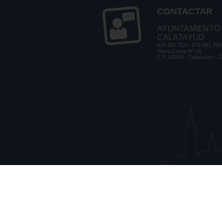
CONTACTAR
AYUNTAMIENTO
CALATAYUD
976 881 314 - 976 881 700
Plaza Costa Nº 14
C.P. 50300 - Calatayud - 