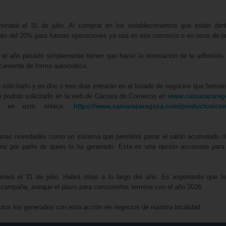
nará el 31 de julio. Al comprar en los establecimientos que están dent
 del 20% para futuras operaciones ya sea en ese comercio o en otros de la
n el año pasado simplemente tienen que hacer la renovación de la adhesión,
ticamente de forma automática.
solicitarlo y en dos o tres días entrarán en el listado de negocios que forman
 podrán solicitarlo en la web de Cámara de Comercio en
www.camarazarag
s en este enlace.
https://www.camarazaragoza.com/productos/com
unas novedades como un sistema que permitirá pasar el saldo acumulado 
ir por parte de quien lo ha generado. Esta es una opción accesoria para
rá el 31 de julio. Habrá otras a lo largo del año. Es importante que lo
mpaña, aunque el plazo para consumirlos termine con el año 2026.
ros los generados con esta acción en negocios de nuestra localidad.