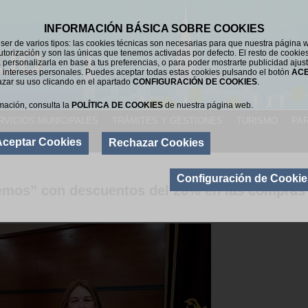
INFORMACIÓN BÁSICA SOBRE COOKIES
er de varios tipos: las cookies técnicas son necesarias para que nuestra página 
UD
utorización y son las únicas que tenemos activadas por defecto. El resto de cookie
 personalizarla en base a tus preferencias, o para poder mostrarte publicidad ajus
 intereses personales. Puedes aceptar todas estas cookies pulsando el botón
AC
azar su uso clicando en el apartado
CONFIGURACIÓN DE COOKIES
.
mación, consulta la
POLÍTICA DE COOKIES
de nuestra página web.
RVICIOS MUNICIPALES
TRÁMITES Y GESTIONES
TURISMO
PAR
Aceptar Cookies
Rechazar Cookies
DE
Configuración de Cookie
emos” con descuentos del 20% en las compras