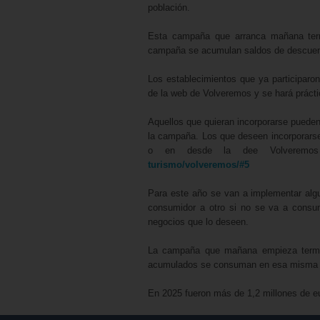
población.
Esta campaña que arranca mañana termi
campaña se acumulan saldos de descuento
Los establecimientos que ya participaro
de la web de Volveremos y se hará prác
Aquellos que quieran incorporarse pueden 
la campaña. Los que deseen incorporarse
o en desde la dee Volveremo
turismo/volveremos/#5
Para este año se van a implementar alg
consumidor a otro si no se va a consum
negocios que lo deseen.
La campaña que mañana empieza termina
acumulados se consuman en esa misma ca
En 2025 fueron más de 1,2 millones de eu