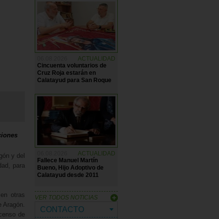
06.08.2026
ACTUALIDAD
Cincuenta voluntarios de
Cruz Roja estarán en
Calatayud para San Roque
ciones
06.08.2026
ACTUALIDAD
gón y del
Fallece Manuel Martín
dad, para
Bueno, Hijo Adoptivo de
Calatayud desde 2011
en otras
VER TODOS NOTICIAS
e Aragón.
CONTACTO
 censo de