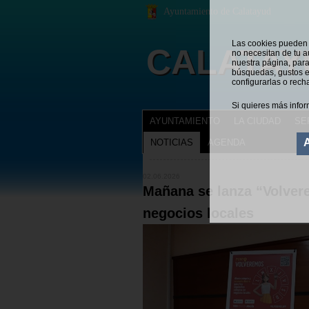
Ayuntamiento de Calatayud
Las cookies pueden s
CALATAY
no necesitan de tu a
nuestra página, para
búsquedas, gustos e
configurarlas o rech
Si quieres más infor
AYUNTAMIENTO
LA CIUDAD
SE
NOTICIAS
AGENDA
NOTICIAS
Estás en:
02.06.2026
Mañana se lanza “Volver
negocios locales