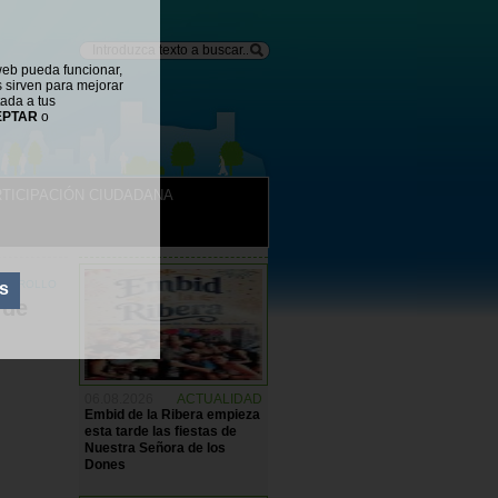
web pueda funcionar,
s sirven para mejorar
tada a tus
EPTAR
o
TICIPACIÓN CIUDADANA
NOTICIAS
SARROLLO
s
 de
06.08.2026
ACTUALIDAD
Embid de la Ribera empieza
esta tarde las fiestas de
Nuestra Señora de los
Dones