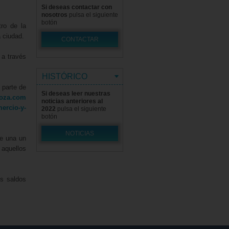
Si deseas contactar con
nosotros
pulsa el siguiente
botón
ro de la
 ciudad.
CONTACTAR
 a través
HISTÓRICO
 parte de
Si deseas leer nuestras
oza.com
noticias anteriores al
ercio-y-
2022
pulsa el siguiente
botón
NOTICIAS
de una un
 aquellos
s saldos