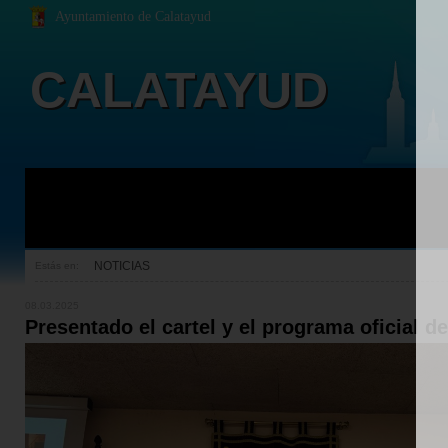
Ayuntamiento de Calatayud
CALATAYUD
NOTICIAS
Estás en:
08.03.2025
Presentado el cartel y el programa oficial 