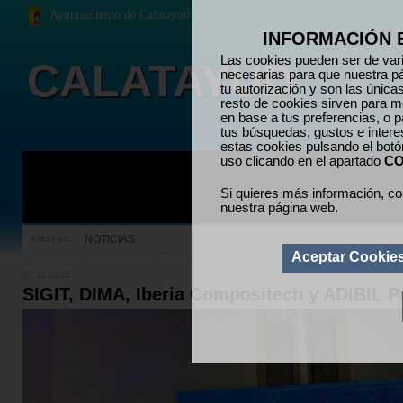
Ayuntamiento de Calatayud
INFORMACIÓN 
Las cookies pueden ser de vari
CALATAYUD
necesarias para que nuestra p
tu autorización y son las únic
resto de cookies sirven para me
en base a tus preferencias, o p
tus búsquedas, gustos e inter
estas cookies pulsando el bot
uso clicando en el apartado
CO
Si quieres más información, co
nuestra página web.
NOTICIAS
Estás en:
Aceptar Cookie
07.11.2025
SIGIT, DIMA, Iberia Compositech y ADIBIL 