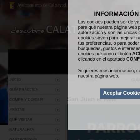
Ayuntamiento de Calatayud
INFORMACIÓN
Las cookies pueden ser de var
para que nuestra página web p
autorización y son las únicas 
cookies sirven para mejorar n
tus preferencias, o para poder
búsquedas, gustos e interese
cookies pulsando el botón
AC
clicando en el apartado
CONF
Si quieres más información, c
nuestra página web.
INICIO
TURISMO
>
GUÍ
Estás en:
GUÍA PRÁCTICA
Aceptar Cooki
San Juan el Real
COMER Y DORMIR
FIESTAS
QUÉ VISITAR
NATURALEZA
GASTRONOMÍA