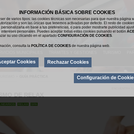
INFORMACIÓN BÁSICA SOBRE COOKIES
er de varios tipos: las cookies técnicas son necesarias para que nuestra página 
utorización y son las únicas que tenemos activadas por defecto. El resto de cookie
 personalizarla en base a tus preferencias, o para poder mostrarte publicidad ajus
 intereses personales. Puedes aceptar todas estas cookies pulsando el botón
AC
azar su uso clicando en el apartado
CONFIGURACIÓN DE COOKIES
.
mación, consulta la
POLÍTICA DE COOKIES
de nuestra página web.
RVICIOS MUNICIPALES
TRÁMITES Y GESTIONES
TURISMO
PAR
Aceptar Cookies
Rechazar Cookies
TURISMO
>
GUÍA PRÁCTICA
Configuración de Cookie
ENCUENTRA T
SMO DE RELAX
LNEARIOS
RELAX
SPA