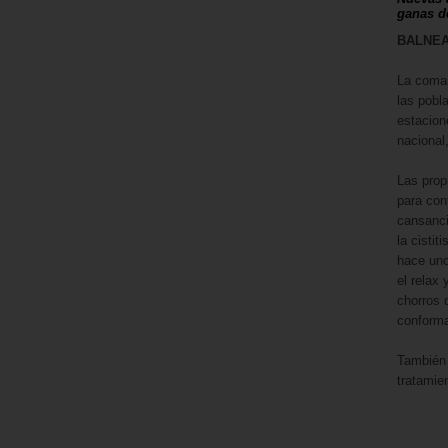
ganas de
BALNEA
La comar
las pobl
estacion
nacional,
Las prop
para con
cansanci
la cisti
hace uno
el relax
chorros 
conforma
También 
tratamie