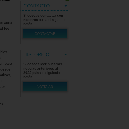
CONTACTO
Si deseas contactar con
nosotros
pulsa el siguiente
os entre
botón
al las
CONTACTAR
ables
HISTÓRICO
l
ón para
Si deseas leer nuestras
noticias anteriores al
a desde
2022
pulsa el siguiente
ativas,
botón
de
icos,
NOTICIAS
es