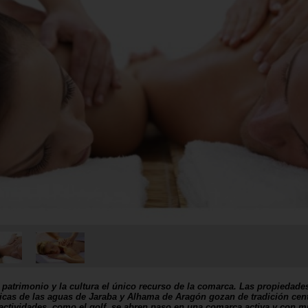
 patrimonio y la cultura el único recurso de la comarca. Las propiedade
ticas de las aguas de Jaraba y Alhama de Aragón gozan de tradición cent
actividades, como el golf, se abren paso en una comarca activa y con 