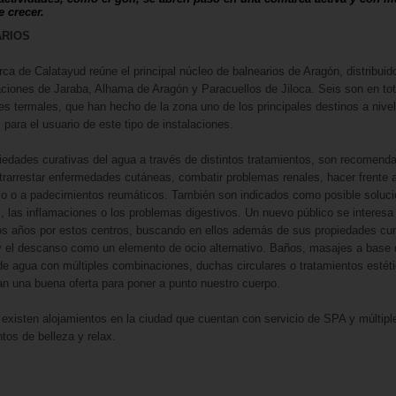
 crecer.
RIOS
ca de Calatayud reúne el principal núcleo de balnearios de Aragón, distribuid
aciones de Jaraba, Alhama de Aragón y Paracuellos de Jiloca. Seis son en tot
es termales, que han hecho de la zona uno de los principales destinos a nivel
 para el usuario de este tipo de instalaciones.
iedades curativas del agua a través de distintos tratamientos, son recomend
trarrestar enfermedades cutáneas, combatir problemas renales, hacer frente a
o o a padecimientos reumáticos. También son indicados como posible soluci
tis, las inflamaciones o los problemas digestivos. Un nuevo público se interes
s años por estos centros, buscando en ellos además de sus propiedades cur
 y el descanso como un elemento de ocio alternativo. Baños, masajes a base 
de agua con múltiples combinaciones, duchas circulares o tratamientos estét
n una buena oferta para poner a punto nuestro cuerpo.
existen alojamientos en la ciudad que cuentan con servicio de SPA y múltipl
ntos de belleza y relax.