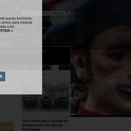
web pueda funcionar,
s sirven para mejorar
tada a tus
EPTAR
o
TICIPACIÓN CIUDADANA
NOTICIAS
s
U TURISMO
07.08.2026
ACTUALIDAD
Desconvocada la huelga de
limpieza para los días de
San Roque