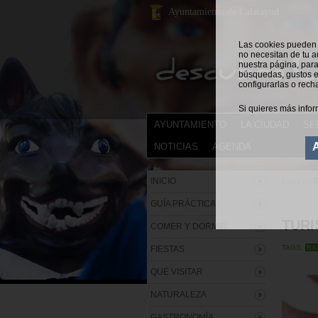
Ayuntamiento de Calatayud
Las cookies pueden s
no necesitan de tu a
nuestra página, para
búsquedas, gustos e
configurarlas o rech
Si quieres más infor
AYUNTAMIENTO
LA CIUDAD
SE
NOTICIAS
AGENDA
INICIO
Estás en:
GUÍA PRÁCTICA
TURI
COMER Y DORMIR
TAGS:
BA
FIESTAS
QUÉ VISITAR
NATURALEZA
GASTRONOMÍA