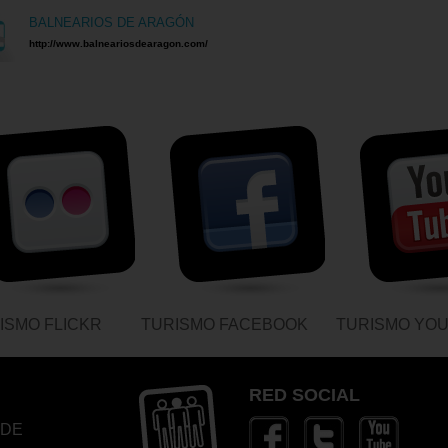
BALNEARIOS DE ARAGÓN
http://www.balneariosdearagon.com/
ISMO FLICKR
TURISMO FACEBOOK
TURISMO YO
RED SOCIAL
 DE