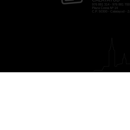
976 881 314 - 976 881 700
Plaza Costa Nº 14
C.P. 50300 - Calatayud - 