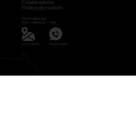
Colaboradores
Política de cookies
Desarrollado por:
Ayto. Calatayud
+
Uup
CALLEJERO
TELÉFONOS