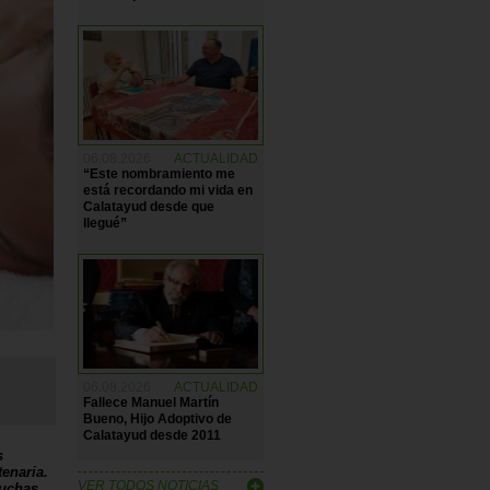
06.08.2026
ACTUALIDAD
“Este nombramiento me
está recordando mi vida en
Calatayud desde que
llegué”
06.08.2026
ACTUALIDAD
Fallece Manuel Martín
Bueno, Hijo Adoptivo de
Calatayud desde 2011
s
enaria.
VER TODOS NOTICIAS
muchas