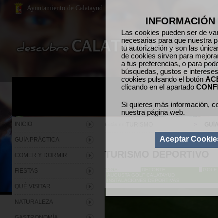
Ayuntamiento de Calatayud
INFORMACIÓN 
Las cookies pueden ser de vari
necesarias para que nuestra p
tu autorización y son las únic
de cookies sirven para mejorar
a tus preferencias, o para pod
búsquedas, gustos e intereses
cookies pulsando el botón
AC
clicando en el apartado
CONF
Si quieres más información, c
nuestra página web.
INICIO
TURISMO
>
GUÍ
Estás en:
Aceptar Cookie
GUÍA PRÁCTICA
TURISMO DEPORTIVO
COMER Y DORMIR
TAGS:
DEPORTE
GOLF
FIESTAS
AUGUSTA GOLF CALATAYUD
INSTALACIONES DEPORTIVAS
QUÉ VISITAR
NATURALEZA
GASTRONOMÍA