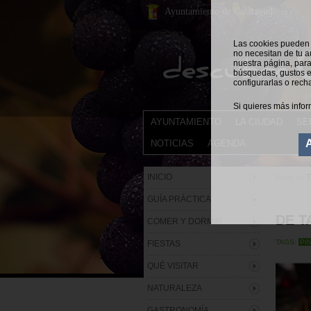
Ayuntamiento de Calatayud
Las cookies pueden s
no necesitan de tu a
nuestra página, para
búsquedas, gustos e
configurarlas o rech
Si quieres más infor
AYUNTAMIENTO
LA CIUDAD
SE
NOTICIAS
AGENDA
INICIO
Estás en:
GUÍA PRÁCTICA
DE T
COMER Y DORMIR
TAGS:
PI
FIESTAS
QUÉ VISITAR
NATURALEZA
GASTRONOMÍA