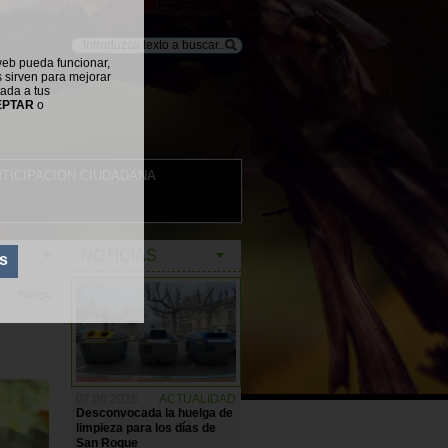
web pueda funcionar,
s sirven para mejorar
tada a tus
EPTAR
o
TICIPACIÓN CIUDADANA
NOTICIAS
s
TÍPICA
07.08.2026
ACTUALIDAD
Desconvocada la huelga de
limpieza para los días de
San Roque