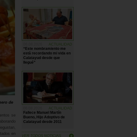
06.08.2026
ACTUALIDAD
“Este nombramiento me
está recordando mi vida en
Calatayud desde que
llegué”
mero de
06.08.2026
ACTUALIDAD
Fallece Manuel Martín
ientos se
Bueno, Hijo Adoptivo de
laborando
Calatayud desde 2011
egustan,
ntados en
VER TODOS NOTICIAS