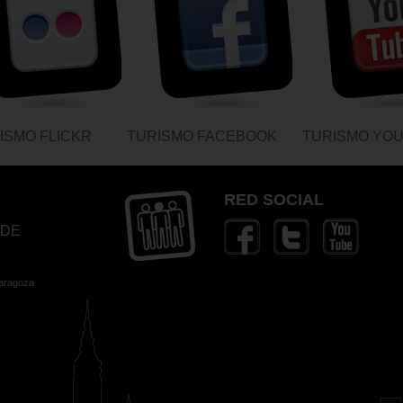
ISMO FLICKR
TURISMO FACEBOOK
TURISMO YO
RED SOCIAL
 DE
Zaragoza