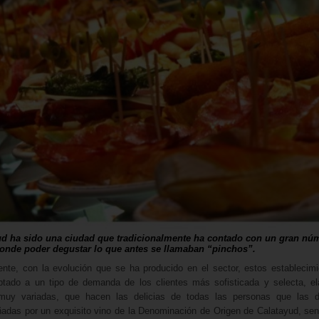
ud ha sido una ciudad que tradicionalmente ha contado con un gran nú
donde poder degustar lo que antes se llamaban “pinchos”.
nte, con la evolución que se ha producido en el sector, estos establecim
tado a un tipo de demanda de los clientes más sofisticada y selecta, e
 muy variadas, que hacen las delicias de todas las personas que las d
das por un exquisito vino de la Denominación de Origen de Calatayud, se