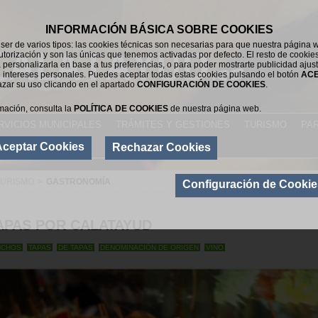
INFORMACIÓN BÁSICA SOBRE COOKIES
er de varios tipos: las cookies técnicas son necesarias para que nuestra página 
utorización y son las únicas que tenemos activadas por defecto. El resto de cookie
 personalizarla en base a tus preferencias, o para poder mostrarte publicidad ajus
 intereses personales. Puedes aceptar todas estas cookies pulsando el botón
AC
azar su uso clicando en el apartado
CONFIGURACIÓN DE COOKIES
.
mación, consulta la
POLÍTICA DE COOKIES
de nuestra página web.
RVICIOS MUNICIPALES
TRÁMITES Y GESTIONES
TURISMO
PAR
Aceptar Cookies
Rechazar Cookies
TURISMO
>
GASTRONOMÍA
Configuración de Cookie
APAS POR CALATAYUD
NCHOS
TAPAS
DE TAPAS
DENOMINACIÓN DE ORIGEN
VINO