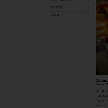
NOTICIAS
AGENDA
Calatay
bares, 
Actualme
han adap
“tapas”
acompaña