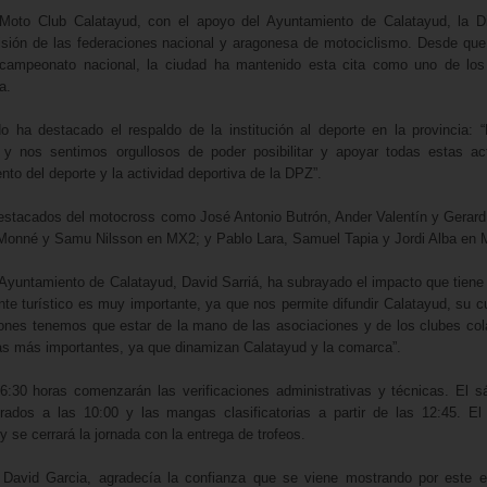
 Moto Club Calatayud, con el apoyo del Ayuntamiento de Calatayud, la Di
visión de las federaciones nacional y aragonesa de motociclismo. Desde qu
l campeonato nacional, la ciudad ha mantenido esta cita como uno de los
a.
do ha destacado el respaldo de la institución al deporte en la provincia: 
y nos sentimos orgullosos de poder posibilitar y apoyar todas estas act
nto del deporte y la actividad deportiva de la DPZ”.
 destacados del motocross como José Antonio Butrón, Ander Valentín y Gerar
án Monné y Samu Nilsson en MX2; y Pablo Lara, Samuel Tapia y Jordi Alba en
 Ayuntamiento de Calatayud, David Sarriá, ha subrayado el impacto que tiene 
te turístico es muy importante, ya que nos permite difundir Calatayud, su cu
ciones tenemos que estar de la mano de las asociaciones y de los clubes co
las más importantes, ya que dinamizan Calatayud y la comarca”.
6:30 horas comenzarán las verificaciones administrativas y técnicas. El 
rados a las 10:00 y las mangas clasificatorias a partir de las 12:45. E
y se cerrará la jornada con la entrega de trofeos.
 David Garcia, agradecía la confianza que se viene mostrando por este 