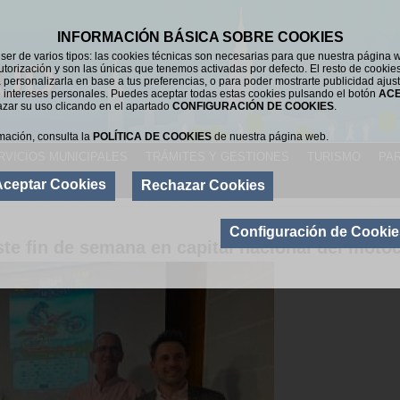
INFORMACIÓN BÁSICA SOBRE COOKIES
er de varios tipos: las cookies técnicas son necesarias para que nuestra página 
UD
utorización y son las únicas que tenemos activadas por defecto. El resto de cookie
 personalizarla en base a tus preferencias, o para poder mostrarte publicidad ajus
 intereses personales. Puedes aceptar todas estas cookies pulsando el botón
AC
azar su uso clicando en el apartado
CONFIGURACIÓN DE COOKIES
.
mación, consulta la
POLÍTICA DE COOKIES
de nuestra página web.
RVICIOS MUNICIPALES
TRÁMITES Y GESTIONES
TURISMO
PAR
Aceptar Cookies
Rechazar Cookies
AC
Configuración de Cookie
ste fin de semana en capital nacional del moto