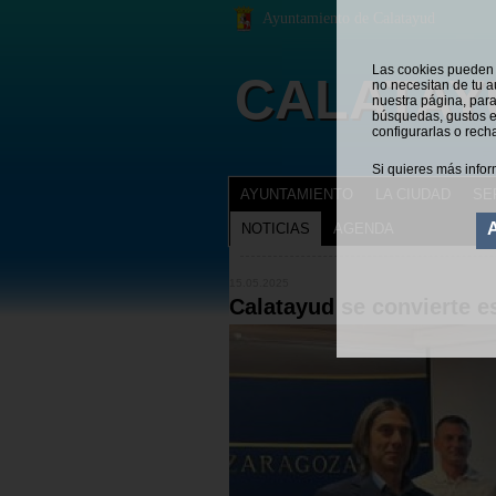
Ayuntamiento de Calatayud
Las cookies pueden s
CALATAY
no necesitan de tu a
nuestra página, para
búsquedas, gustos e
configurarlas o rech
Si quieres más infor
AYUNTAMIENTO
LA CIUDAD
SE
NOTICIAS
AGENDA
NOTICIAS
Estás en:
15.05.2025
Calatayud se convierte e