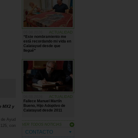
06.08.2026
ACTUALIDAD
“Este nombramiento me
está recordando mi vida en
Calatayud desde que
llegué”
06.08.2026
ACTUALIDAD
Fallece Manuel Martín
Bueno, Hijo Adoptivo de
te MX2 y
Calatayud desde 2011
o de Ayud
VER TODOS NOTICIAS
X125, con
CONTACTO