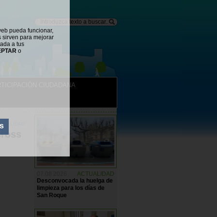
web pueda funcionar,
s sirven para mejorar
tada a tus
EPTAR
o
TICIPACIÓN CIUDADANA
NOTICIAS
TUALIDAD
s
cross
07.08.2026
ACTUALIDAD
Desconvocada la huelga de
limpieza para los días de
San Roque