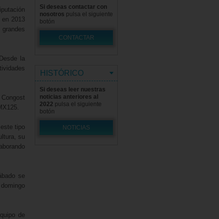
Si deseas contactar con
putación
nosotros
pulsa el siguiente
e en 2013
botón
 grandes
CONTACTAR
“Desde la
ividades
HISTÓRICO
Si deseas leer nuestras
noticias anteriores al
d Congost
2022
pulsa el siguiente
 MX125.
botón
este tipo
NOTICIAS
ltura, su
laborando
sábado se
l domingo
equipo de