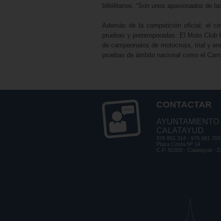
bilbilitanos, “Son unos apasionados de l
Además de la competición oficial, el cir
pruebas y pretemporadas. El Moto Club C
de campeonatos de motocross, trial y end
pruebas de ámbito nacional como el Cam
CONTACTAR
AYUNTAMIENTO
CALATAYUD
976 881 314 - 976 881 700
Plaza Costa Nº 14
C.P. 50300 - Calatayud - 