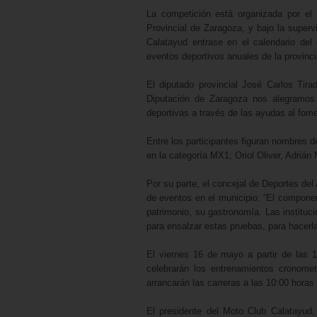
La competición está organizada por el
Provincial de Zaragoza, y bajo la super
Calatayud entrase en el calendario de
eventos deportivos anuales de la provinci
El diputado provincial José Carlos Tira
Diputación de Zaragoza nos alegramos 
deportivas a través de las ayudas al fome
Entre los participantes figuran nombres
en la categoría MX1; Oriol Oliver, Adri
Por su parte, el concejal de Deportes del
de eventos en el municipio: “El componen
patrimonio, su gastronomía. Las institu
para ensalzar estas pruebas, para hacer
El viernes 16 de mayo a partir de las 1
celebrarán los entrenamientos cronomet
arrancarán las carreras a las 10:00 horas 
El presidente del Moto Club Calatayud,