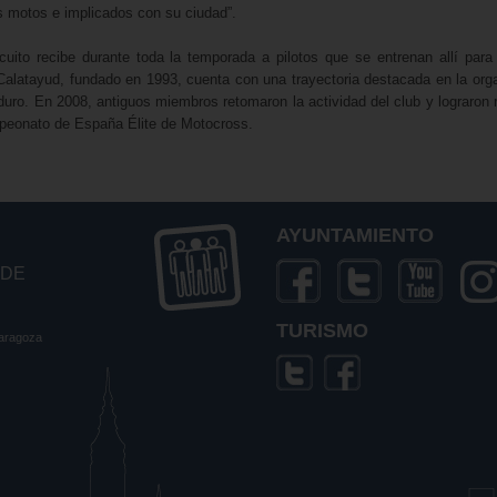
as motos e implicados con su ciudad”.
cuito recibe durante toda la temporada a pilotos que se entrenan allí para 
alatayud, fundado en 1993, cuenta con una trayectoria destacada en la org
uro. En 2008, antiguos miembros retomaron la actividad del club y lograron 
peonato de España Élite de Motocross.
AYUNTAMIENTO
 DE
TURISMO
Zaragoza