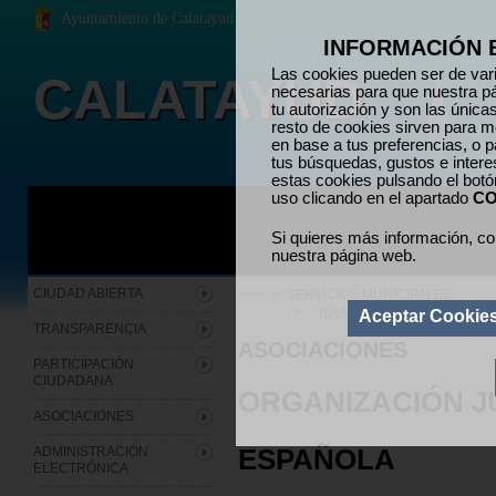
Ayuntamiento de Calatayud
INFORMACIÓN 
Las cookies pueden ser de vari
CALATAYUD
necesarias para que nuestra p
tu autorización y son las únic
resto de cookies sirven para me
en base a tus preferencias, o p
tus búsquedas, gustos e inter
estas cookies pulsando el bot
uso clicando en el apartado
CO
Si quieres más información, co
nuestra página web.
CIUDAD ABIERTA
SERVICIOS MUNICIPALES
Estás en:
>
JUVENTUD
Aceptar Cookie
TRANSPARENCIA
ASOCIACIONES
PARTICIPACIÓN
CIUDADANA
ORGANIZACIÓN J
ASOCIACIONES
ESPAÑOLA
ADMINISTRACIÓN
ELECTRÓNICA